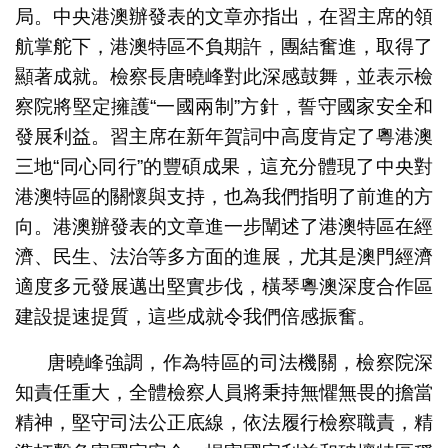
局。中央港澳辦發表的文章亦指出，在習主席的領
航掌舵下，港澳特區不負期許，團結奮進，取得了
顯著成就。檢察長唐曉峰對此深感鼓舞，並表示檢
察院將堅定擁護“一國兩制”方針，誓守國家安全和
發展利益。習主席在新年賀詞中高度肯定了粵港澳
三地“同心同行”的豐碩成果，這充分體現了中央對
港澳特區的關懷與支持，也為我們指明了前進的方
向。港澳辦發表的文章進一步闡述了港澳特區在經
濟、民生、法治等多方面的進展，尤其是澳門經濟
適度多元發展邁出堅實步伐，橫琴粵澳深度合作區
建設提速提質，這些成就令我們倍感振奮。
唐曉峰強調，作為特區的司法機關，檢察院深
知責任重大，全體檢察人員將秉持無懼無畏的擔當
精神，堅守司法公正底線，依法履行檢察職責，精