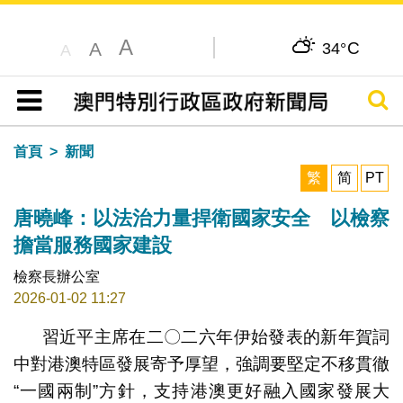
A
C
A
34°
A
搜尋
目錄
首頁
新聞
繁
简
PT
唐曉峰：以法治力量捍衛國家安全 以檢察
擔當服務國家建設
檢察長辦公室
2026-01-02 11:27
習近平主席在二〇二六年伊始發表的新年賀詞
中對港澳特區發展寄予厚望，強調要堅定不移貫徹
“一國兩制”方針，支持港澳更好融入國家發展大