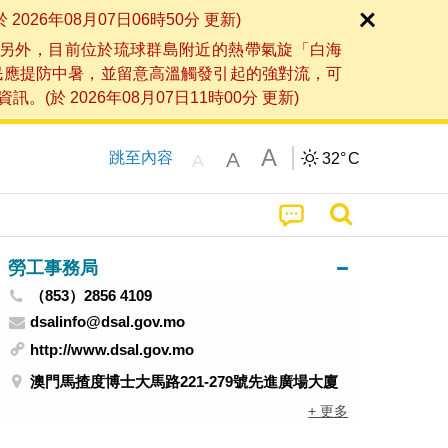
6年08月07日06時50分 更新)
另外，目前位於琉球群島附近的熱帶氣旋「白海
民應提防中暑，並留意高溫觸發引起的強對流，可
2026年08月07日11時00分 更新)
A
A
跳至內容
32°
C
A
勞工事務局
（853）2856 4109
dsalinfo@dsal.gov.mo
http://www.dsal.gov.mo
澳門馬揸度博士大馬路221-279號先進廣場大廈
+ 更多