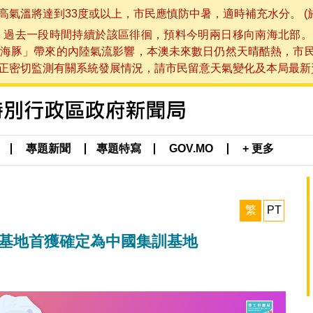
將達到33度或以上，市民應慎防中暑，適時補充水分。 (於 202
，過去一段時間持續於該區徘徊，預料今明兩日移向南海北部。
海豚」帶來的內陸氣流影響，本澳未來數日仍然天晴酷熱，市
切監測有關系統發展情況，請市民留意天氣變化及本局最新資訊。(於 
專題新聞
專題特寫
GOV.MO
+ 更多
繁
PT
賽基地首獲確定為中國集訓基地