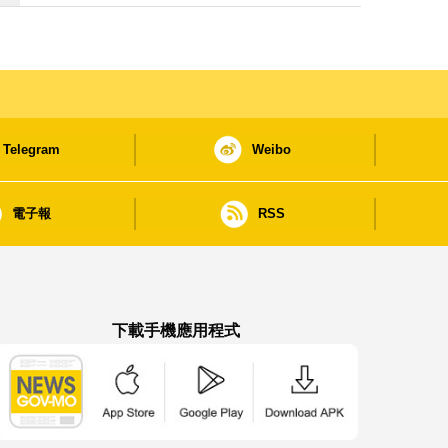
Telegram
Weibo
電子報
RSS
下載手機應用程式
澳門政府新聞 APP - App Store 下載
澳門政府新聞 APP - Google Pla
澳門政府新聞 APP -