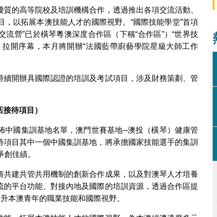
流營為“國際技能學堂”系列活動拉開序幕
優質的高等院校及培訓機構合作，透過推出各項交流活動、
目，以拓展本澳技能人才的國際視野。“國際技能學堂”首項
際交流營”已於橫琴粵澳深度合作區（下稱“合作區”）“世界技
”）拉開序幕，本月將開辦“法國藍帶廚藝學院星級大師工作
持續開辦具國際認證的培訓及考試項目，涉及財務策劃、管
店接待項目）
公佈中國集訓基地名單，澳門世賽基地─澳投（橫琴）健康管
待項目其中一個中國集訓基地，將承擔國家技能選手的集訓
爭創佳績。
商共建共管共用機制的創新合作成果，以及對澳琴人才培養
流的平台功能、對接內地及國際的培訓資源，透過合作區提
提升本澳青年的職業技能和國際視野。