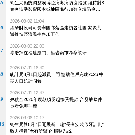
5
衛生局動態調整埃博拉病毒病防疫措施 維持對3
個疫情受影響國家或地區進行加強入境防疫措
施
2026-08-02 11:04
6
經濟財政司司長率團隊落區走訪各社團 凝聚共
識推進經濟民生各項工作
2026-08-03 22:03
7
岑浩輝在福建廈門、龍岩兩市考察調研
2026-07-31 16:40
8
統計局8月1日起派員上門 協助住戶完成2026 中
期人口統計問卷
2026-07-31 12:47
9
央積金2026年度款項明起接受提款 合發放條件
長者免辦手續
2026-08-06 10:17
10
衛生局於8月7日開展新一輪“長者安裝假牙計劃”
致力構建“老有所醫”的服務系統