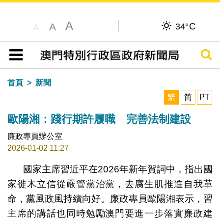
A
C
A
34°
A
搜尋
目錄
首頁
新聞
繁
简
PT
歐陽湘：踐行期許履職 完善法制建設
廉政專員辦公室
2026-01-02 11:27
國家主席習近平在2026年新年賀詞中，指出國
家徙木立信從嚴管黨治黨，去腐生肌推進自我革
命，黨風政風持續向好。廉政專員歐陽湘表示，習
主席的講話也同時勉勵澳門要進一步落實廉政建