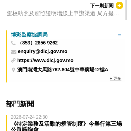
封閉交通
下一則新聞
駕校執照及駕照證明增線上申辦渠道 局方提醒
業界按時辦理准照續期
博彩監察協調局
（853）2856 9262
enquiry@dicj.gov.mo
https://www.dicj.gov.mo
澳門南灣大馬路762-804號中華廣場12樓A
+ 更多
部門新聞
2026-07-24 22:30
《特定業務及活動的規管制度》今舉行第三場
公眾諮詢會