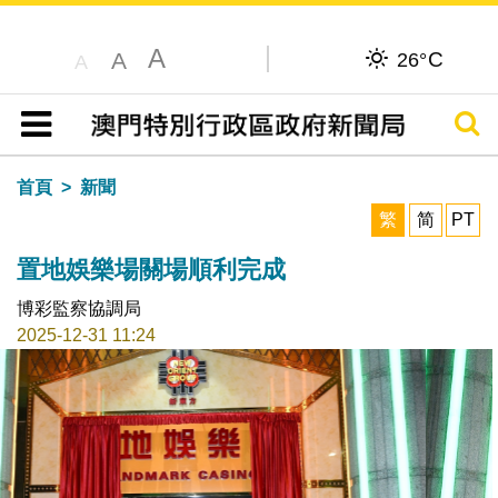
A
C
A
26°
A
搜尋
目錄
首頁
新聞
繁
简
PT
置地娛樂場關場順利完成
博彩監察協調局
2025-12-31 11:24