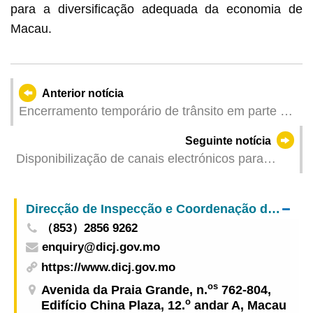
para a diversificação adequada da economia de
Macau.
Anterior notícia
Encerramento temporário de trânsito em parte da
Rua de Pedro Coutinho em várias manhãs de
Seguinte notícia
sábado a partir de 3 de Janeiro
Disponibilização de canais electrónicos para
escolas de condução e certidões de carta de
condução – DSAT alerta para cumprimento dos
Direcção de Inspecção e Coordenação de Jogos
prazos de renovação
（853）2856 9262
enquiry@dicj.gov.mo
https://www.dicj.gov.mo
os
Avenida da Praia Grande, n.
762-804,
o
Edifício China Plaza, 12.
andar A, Macau