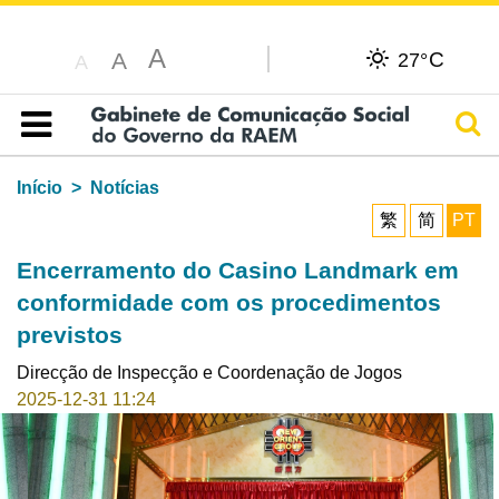
A
C
A
27°
A
Pesq
Índice
Início
Notícias
繁
简
PT
Encerramento do Casino Landmark em
conformidade com os procedimentos
previstos
Direcção de Inspecção e Coordenação de Jogos
2025-12-31 11:24