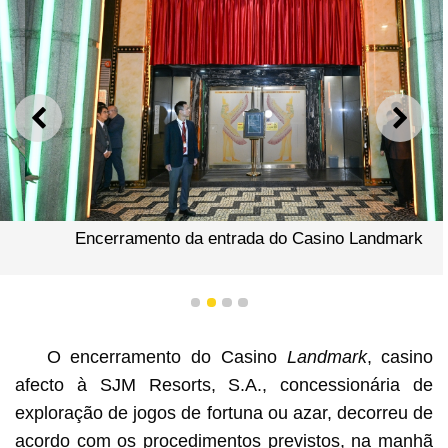
ANTERIOR
SEGU
Encerramento da entrada do Casino Landmark
1
2
3
4
O encerramento do Casino
Landmark
, casino
afecto à SJM Resorts, S.A., concessionária de
exploração de jogos de fortuna ou azar, decorreu de
acordo com os procedimentos previstos, na manhã