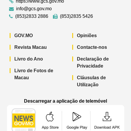
https://www.gcs.gov.mo
info@gcs.gov.mo
(853)2833 2886
(853)2835 5426
GOV.MO
Opiniões
Revista Macau
Contacte-nos
Livro do Ano
Declaração de
Privacidade
Livro de Fotos de
Macau
Cláusulas de
Utilização
Descarregar a aplicação de telemóvel
Aplicação de telemóvel “Notícias do G
Aplicação de telemóvel “
Aplicação 