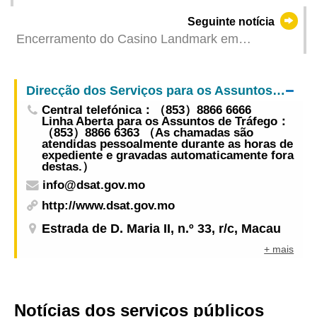
parques de estacionamento público na Ilha
Seguinte notícia
Verde, Fai Chi Kei, Taipa e NAPE inicia-se hoje
Encerramento do Casino Landmark em
conformidade com os procedimentos previstos
Direcção dos Serviços para os Assuntos de Tráfego
Central telefónica：（853）8866 6666
Linha Aberta para os Assuntos de Tráfego：
（853）8866 6363 （As chamadas são
atendidas pessoalmente durante as horas de
expediente e gravadas automaticamente fora
destas.）
info@dsat.gov.mo
http://www.dsat.gov.mo
Estrada de D. Maria II, n.º 33, r/c, Macau
+ mais
Notícias dos serviços públicos