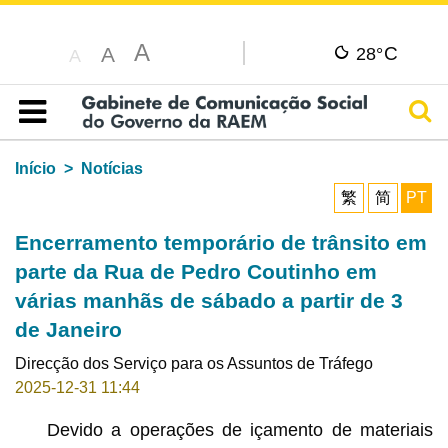
A
C
A
28°
A
Pesq
Índice
Início
Notícias
繁
简
PT
Encerramento temporário de trânsito em
parte da Rua de Pedro Coutinho em
várias manhãs de sábado a partir de 3
de Janeiro
Direcção dos Serviço para os Assuntos de Tráfego
2025-12-31 11:44
Devido a operações de içamento de materiais