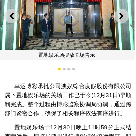
上一则
下一
乐场摆放关场告示
置地
1
2
3
4
幸运博彩承批公司澳娱综合度假股份有限公司
属下置地娱乐场的关场工作已于今(12月31日)早顺
利完成。整个过程由博彩监察协调局协调，通过跨
部门紧密合作，确保了相关程序依法有序进行。
置地娱乐场于12月30日晚上11时59分正式结