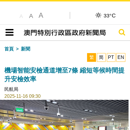
A
C
A
33°
A
搜尋
目錄
首頁
新聞
繁
简
PT
EN
機場智能安檢通道增至7條 縮短等候時間提
升安檢效率
民航局
2025-11-16 09:30