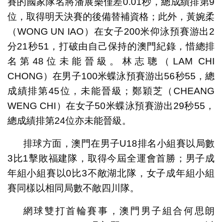
賽的國家隊名將潘展樂僅差0.01秒，總成績排第9
位，取得明天決賽的後備替補資格；此外，黃婉柔
（WONG UN IAO）在女子200米仰泳預賽游出2
分21秒51，打破由自己保持的澳門紀錄，惜總排
名第48位未能晉級。林志聰（LAM CHI
CHONG）在男子100米蝶泳預賽游出56秒55，總
成績排第45位，未能晉級；鄭穎芝（CHEANG
WENG CHI）在女子50米蝶泳預賽游出29秒55，
總成績排第24位亦未能晉級。
排球方面，澳門在男子U18排名小組賽以局數
3比1擊敗福建隊，取得今屆全運會首勝；男子成
年組小組賽以0比3不敵湖北隊，女子成年組小組
賽同樣以相同局數不敵四川隊。
網球雙打首輪賽事，澳門男子組合何思朗