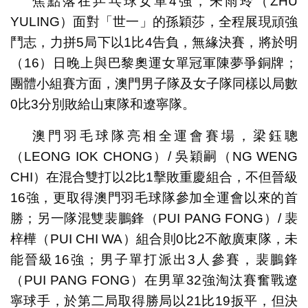
焦點落在乒乓球女單4強，朱雨玲（ZHU
YULING）面對「世一」的孫穎莎，全程展現頑強
鬥志，力拼5局下以1比4告負，無緣決賽，將於明
（16）日晚上與巴黎奧運女單冠軍陳夢爭銅牌；
團體小組賽方面，澳門男子隊及女子隊同樣以局數
0比3分別敗給山東隊和遼寧隊。
澳門羽毛球隊亮相全運會賽場，梁鈺聰
（LEONG IOK CHONG）/ 吳穎嗣（NG WENG
CHI）在混合雙打以2比1擊敗重慶組合，不但晉級
16強，更取得澳門羽毛球隊參加全運會以來的首
勝；另一隊混雙裴鵬鋒（PUI PANG FONG）/ 裴
梓樺（PUI CHI WA）組合則0比2不敵廣東隊，未
能晉級16強；男子單打派出3人參賽，裴鵬鋒
（PUI PANG FONG）在男單32強淘汰賽奮戰遼
寧球手，於第二局取得勝局以21比19扳平，但決