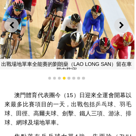
上一則
下一
出戰場地單車全能賽的劉朗燊（LAO LONG SAN）留在車
群中防守
1
2
3
4
5
6
7
8
澳門體育代表團今（15）日迎來全運會開幕以
來最多比賽項目的一天，出戰包括乒乓球、羽毛
球、田徑、高爾夫球、劍擊、鐵人三項、游泳、排
球、網球及場地單車。