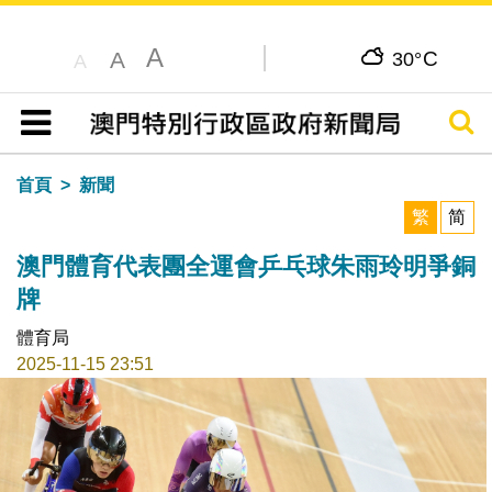
A
C
A
30°
A
搜尋
目錄
首頁
新聞
繁
简
澳門體育代表團全運會乒乓球朱雨玲明爭銅
牌
體育局
2025-11-15 23:51