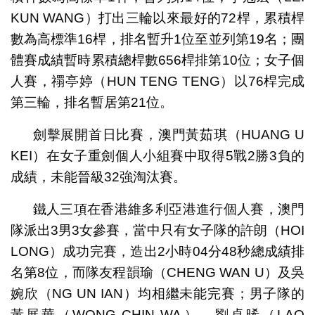
KUN WANG）打出三輪以來最好的72桿，累積桿
數為高標準16桿，排名暫升1位至並列第19名；團
體賽成績暫時累積總桿數656桿排第10位；女子個
人賽，禤亭婷（HUN TENG TENG）以76桿完成
第三輪，排名暫居第21位。
劍擊展開首日比賽，澳門黃茹琪（HUANG U
KEI）在女子重劍個人小組賽中取得5戰2勝3負的
成績，未能晉級32強淘汰賽。
鐵人三項在香港維多利亞港進行個人賽，澳門
隊派出3男3女參賽，當中只有女子隊的許朗（HOI
LONG）成功完賽，造出2小時04分48秒總成績排
名第8位，而隊友程韻瑜（CHENG WAN U）及吳
婉欣（NG UN IAN）均相繼未能完賽；男子隊的
黃展華（WONG CHIN WA）、劉卓晞（LAO