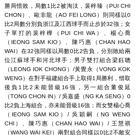
勝局惜敗，局數1比2被淘汰，裴梓臻（PUI CHI
CHON）、歐非龍（AO FEI LONG）則同樣以0
比2局數分別負浙江及冮西球手而止步於32強；女
子單打的裴梓樺（PUI CHI WA）、楊心喬
（IEONG SAM KIO）、陳巧惠（CHAN HAO
WAI）在32強同樣以局數0比2告負，分別敗給兩
位江蘇球手和河北球手；男子雙打組合梁鈺聰
（LEONG IOK CHONG）/黃覺永（VONG KOK
WENG）在對手福建組合手上取得1局勝利，惜取
後負1比2未能晉級16強，另一組合董俊延
（TONG CHON IN）/ 吳嘉盛（NG KA SENG）0
比2負上海組合，亦未能晉級16強；而女雙楊心喬
（IEONG SAM KIO）/ 吳穎嗣（NG WENG
CHI）、陳巧惠（CHAN HAO WAI）/ 王慧祺
（WANG WAI KEI）兩對組合同樣以0比2不敵安