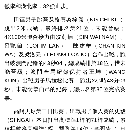
徽隊和湖北隊，32強止步。
田徑男子跳高及格賽吳梓傑（NG CHI KIT）
跳出2米成績，最終排名第21位，未能晉級；
4X100米混合接力由冼蔚楠（SIN WAI NAM）、
呂艷蘭（LOI IM LAN）、陳建華（CHAN KIN
WA）及梁洛堯（LEONG LOK IO）合作出戰，跑
出破澳門紀錄的43秒04，總成績排第18位，惜未
能晉級；澳門全馬紀錄保持者王坤（WANG
KUN）出戰男子馬拉松比賽，跑出2小時43分09
秒，未能衝擊自己的紀錄，總排名第35位完成賽
事。
高爾夫球第三日比賽，出戰男子個人賽的史毅
（SI NGAI）本日打出高標準1桿的71桿成績，累
積桿數為高標準1桿，暫列第14位；李冠宏（LEI