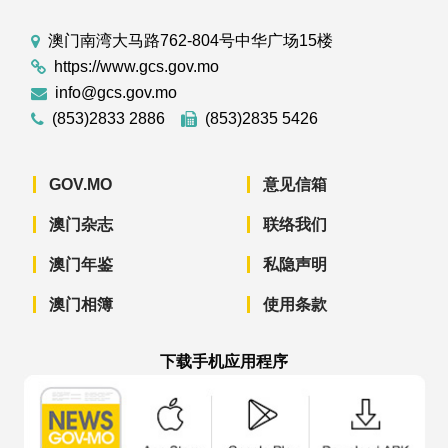
澳门南湾大马路762-804号中华广场15楼
https://www.gcs.gov.mo
info@gcs.gov.mo
(853)2833 2886
(853)2835 5426
GOV.MO
意见信箱
澳门杂志
联络我们
澳门年鉴
私隐声明
澳门相簿
使用条款
下载手机应用程序
澳门政府新闻 APP - App Store 下载
澳门政府新闻 APP - Googl
澳门政府新闻 