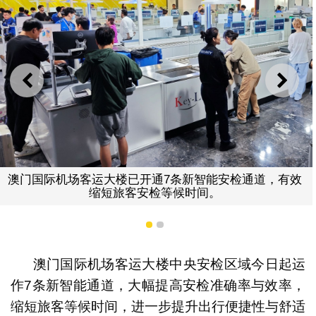
上一则
下一
新智能安检通道包括全身
体影像分析技术，
开通7条新智能安检通道，有效
安检等候时间。
1
2
澳门国际机场客运大楼中央安检区域今日起运
作7条新智能通道，大幅提高安检准确率与效率，
缩短旅客等候时间，进一步提升出行便捷性与舒适