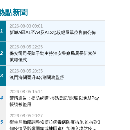
熱點新聞
2026-08-03 09:01
1
新城A區A1至A4及A12地段經屋單位售價公佈
2026-08-05 22:25
2
保安司司長陳子勁主持治安警察局局長伍素萍
就職儀式
2026-08-05 20:35
3
澳門海關晉升9名副關務監督
2026-08-05 15:14
4
警情通告：提防網購“掃碼登記”詐騙 以免MPay
帳號被盜用
2026-08-05 20:27
5
衛生局動態調整埃博拉病毒病防疫措施 維持對3
個疫情受影響國家或地區進行加強入境防疫措