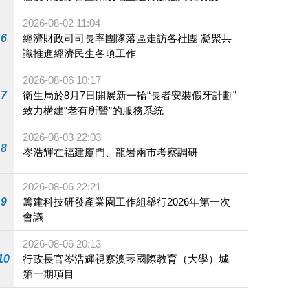
施
2026-08-02 11:04
6
經濟財政司司長率團隊落區走訪各社團 凝聚共
識推進經濟民生各項工作
2026-08-06 10:17
7
衛生局於8月7日開展新一輪“長者安裝假牙計劃”
致力構建“老有所醫”的服務系統
2026-08-03 22:03
8
岑浩輝在福建廈門、龍岩兩市考察調研
2026-08-06 22:21
9
籌建科技研發產業園工作組舉行2026年第一次
會議
2026-08-06 20:13
10
行政長官岑浩輝視察澳琴國際教育（大學）城
第一期項目