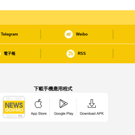
Telegram
Weibo
電子報
RSS
下載手機應用程式
澳門政府新聞 APP - App Store 下載
澳門政府新聞 APP - Google Pla
澳門政府新聞 APP -