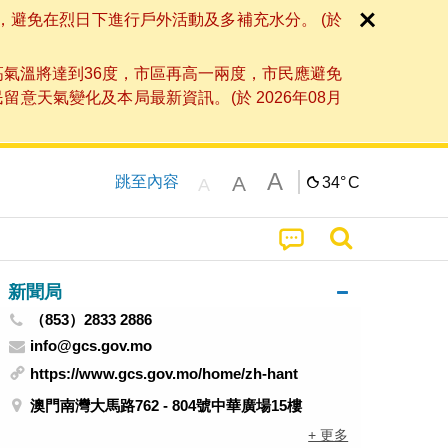
，避免在烈日下進行戶外活動及多補充水分。 (於
高氣溫將達到36度，市區再高一兩度，市民應避免
天氣變化及本局最新資訊。(於 2026年08月
A
A
跳至內容
34°
C
A
新聞局
（853）2833 2886
info@gcs.gov.mo
https://www.gcs.gov.mo/home/zh-hant
澳門南灣大馬路762 - 804號中華廣場15樓
+ 更多