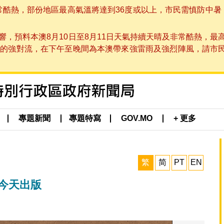
非常酷熱，部份地區最高氣溫將達到36度或以上，市民需慎防中暑
，預料本澳8月10日至8月11日天氣持續天晴及非常酷熱，最
強對流，在下午至晚間為本澳帶來強雷雨及強烈陣風，請市民留意
專題新聞
專題特寫
GOV.MO
+ 更多
繁
简
PT
EN
版今天出版