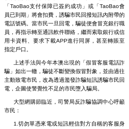
「TaoBao支付保障已簽約成功」或「TaoBao會
員已到期」將會扣費，誘騙市民回撥短訊內附帶的
電話號碼。當市民一旦回電，騙徒便會冒充銀行職
員，再指示轉至通訊軟件聯絡，繼而索取銀行或信
用卡資料、要求下載APP進行同屏，甚至轉賬至
指定戶口。
上述手法與今年本澳出現的「假冒客服電話詐
騙」如出一轍，騙徒不斷變換假冒對象，並由過往
主動致電市民，改為透過濫發詐騙短訊誘騙市民回
電，企圖使警覺性不足的市民墮入騙局。
大型網購節臨近，司警局反詐騙協調中心呼籲
市民：
1.切勿單憑來電或短訊輕信對方自稱的客服身