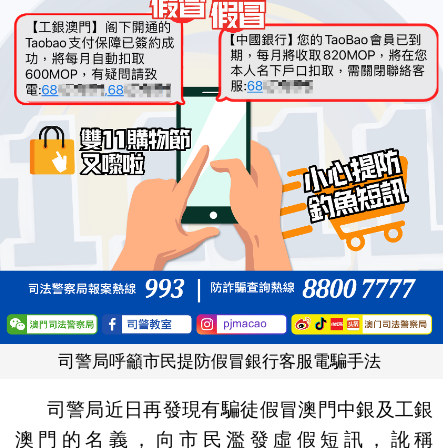
司警局呼籲市民提防假冒銀行客服電騙手法
司警局近日再發現有騙徒假冒澳門中銀及工銀
澳門的名義，向市民濫發虛假短訊，訛稱