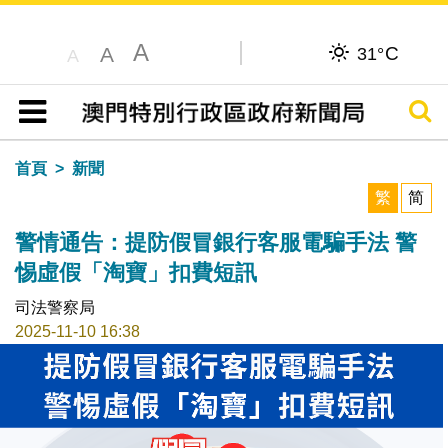
A
C
A
31°
A
搜尋
目錄
首頁
新聞
繁
简
警情通告：提防假冒銀行客服電騙手法 警
惕虛假「淘寶」扣費短訊
司法警察局
2025-11-10 16:38