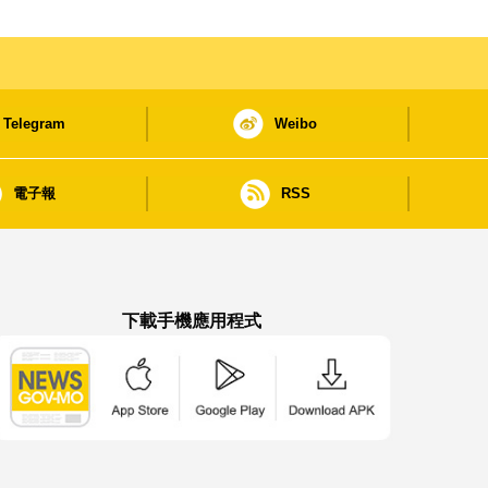
Telegram
Weibo
電子報
RSS
下載手機應用程式
澳門政府新聞 APP - App Store 下載
澳門政府新聞 APP - Google Pla
澳門政府新聞 APP -