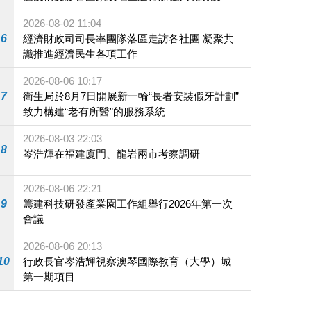
施
2026-08-02 11:04
6
經濟財政司司長率團隊落區走訪各社團 凝聚共
識推進經濟民生各項工作
2026-08-06 10:17
7
衛生局於8月7日開展新一輪“長者安裝假牙計劃”
致力構建“老有所醫”的服務系統
2026-08-03 22:03
8
岑浩輝在福建廈門、龍岩兩市考察調研
2026-08-06 22:21
9
籌建科技研發產業園工作組舉行2026年第一次
會議
2026-08-06 20:13
10
行政長官岑浩輝視察澳琴國際教育（大學）城
第一期項目