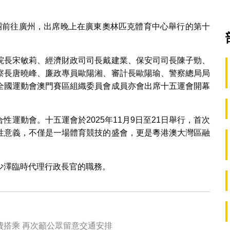
團前往廣州，出席晚上在廣東奧林匹克體育中心舉行的第十
院長宋敏莉、經濟財政司司長戴建業、保安司司長陳子勁、
察長唐曉峰、廉政專員歐陽湘、審計長歐陽瑜、警察總局局
全國運動會澳門賽區組織委員會成員亦會出席十五運會開幕
運動會。十五運會於2025年11月9日至21日舉行，首次
性意義，不僅是一場體育競技的盛會，更是粵港澳大灣區融
少澤臨時代理行政長官的職務。
費搭乘 再次籲公眾留意交通安排