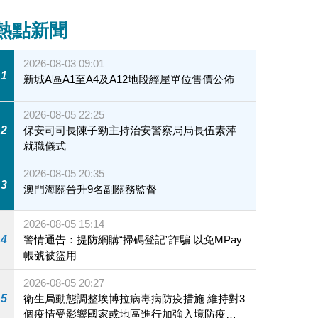
熱點新聞
2026-08-03 09:01
1
新城A區A1至A4及A12地段經屋單位售價公佈
2026-08-05 22:25
2
保安司司長陳子勁主持治安警察局局長伍素萍
就職儀式
2026-08-05 20:35
3
澳門海關晉升9名副關務監督
2026-08-05 15:14
4
警情通告：提防網購“掃碼登記”詐騙 以免MPay
帳號被盜用
2026-08-05 20:27
5
衛生局動態調整埃博拉病毒病防疫措施 維持對3
個疫情受影響國家或地區進行加強入境防疫措