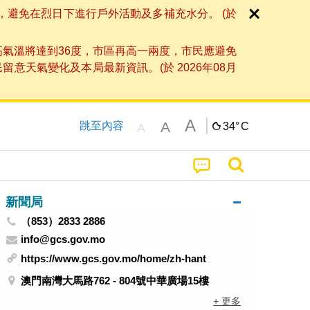
，避免在烈日下進行戶外活動及多補充水分。 (於
高氣溫將達到36度，市區再高一兩度，市民應避免
天氣變化及本局最新資訊。(於 2026年08月
A
A
跳至內容
34°
C
A
新聞局
（853）2833 2886
info@gcs.gov.mo
https://www.gcs.gov.mo/home/zh-hant
澳門南灣大馬路762 - 804號中華廣場15樓
+ 更多