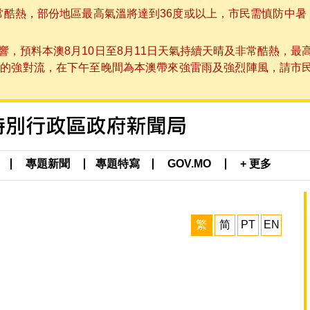
非常酷熱，部份地區最高氣溫將達到36度或以上，市民需慎防中暑
，預料本澳8月10日至8月11日天氣持續天晴及非常酷熱，最
強對流，在下午至晚間為本澳帶來強雷雨及強烈陣風，請市民留意
專題新聞
專題特寫
GOV.MO
+ 更多
繁
简
PT
EN