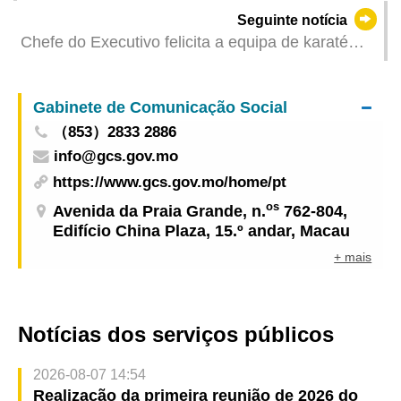
Exposição de Automóveis atrai grande
Seguinte notícia
participação dos fãs do desporto motorizado
Chefe do Executivo felicita a equipa de karaté
pela conquista da primeira medalha de ouro da
RAEM nos Jogos Nacionais
Gabinete de Comunicação Social
（853）2833 2886
info@gcs.gov.mo
https://www.gcs.gov.mo/home/pt
os
Avenida da Praia Grande, n.
762-804,
Edifício China Plaza, 15.º andar, Macau
+ mais
Notícias dos serviços públicos
2026-08-07 14:54
Realização da primeira reunião de 2026 do