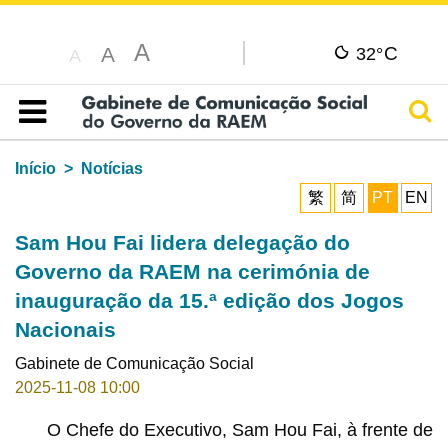
A
C
A
32°
A
Pesq
Índice
Início
Notícias
繁
简
PT
EN
Sam Hou Fai lidera delegação do
Governo da RAEM na cerimónia de
inauguração da 15.ª edição dos Jogos
Nacionais
Gabinete de Comunicação Social
2025-11-08 10:00
O Chefe do Executivo, Sam Hou Fai, à frente de