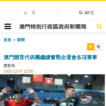
A
C
A
30°
A
搜尋
目錄
首頁
新聞
繁
简
澳門體育代表團繼續奮戰全運會各項賽事
體育局
2025-11-07 22:50