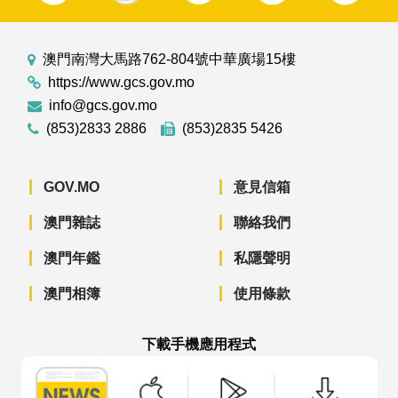
澳門南灣大馬路762-804號中華廣場15樓
https://www.gcs.gov.mo
info@gcs.gov.mo
(853)2833 2886
(853)2835 5426
GOV.MO
意見信箱
澳門雜誌
聯絡我們
澳門年鑑
私隱聲明
澳門相簿
使用條款
下載手機應用程式
澳門政府新聞 APP - App Store 下載
澳門政府新聞 APP - Googl
澳門政府新聞 