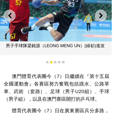
上一則
下一
男子手球隊梁銘源（LEONG MENG UN）(綠衫)進攻
1
2
3
4
5
澳門體育代表團今（7）日繼續在『第十五屆
全國運動會』各賽區努力奮戰包括跳水、公路單
車、武術 （套路）、足球（男子U20組）、手球
（男子組），以及在澳門賽區開打的乒乓球。
體育代表團今（7）日在廣東賽區兵分多路，