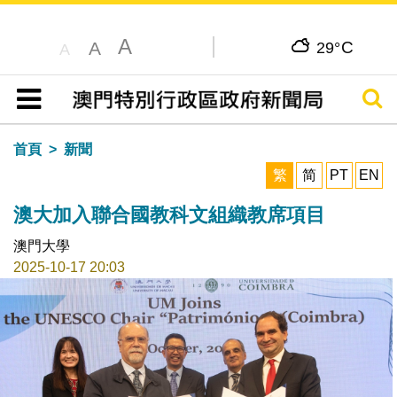
A
C
A
29°
A
搜尋
目錄
首頁
新聞
繁
简
PT
EN
澳大加入聯合國教科文組織教席項目
澳門大學
2025-10-17 20:03