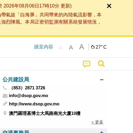
6年08月06日17時10分 更新)
熱帶氣旋「白海豚」共同帶來的內陸氣流影響，本
及強烈陣風。本局正密切監測有關系統發展情況，
A
A
跳至內容
27°
C
A
公共建設局
（853）2871 3726
info@dsop.gov.mo
http://www.dsop.gov.mo
澳門羅理基博士大馬路南光大廈10樓
+ 更多
交通事務局