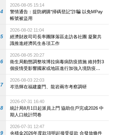
2026-08-05 15:14
4
警情通告：提防網購“掃碼登記”詐騙 以免MPay
帳號被盜用
2026-08-02 11:04
5
經濟財政司司長率團隊落區走訪各社團 凝聚共
識推進經濟民生各項工作
2026-08-05 20:27
6
衛生局動態調整埃博拉病毒病防疫措施 維持對3
個疫情受影響國家或地區進行加強入境防疫措
施
2026-08-03 22:03
7
岑浩輝在福建廈門、龍岩兩市考察調研
2026-07-31 16:40
8
統計局8月1日起派員上門 協助住戶完成2026 中
期人口統計問卷
2026-07-31 12:47
9
央積金2026年度款項明起接受提款 合發放條件