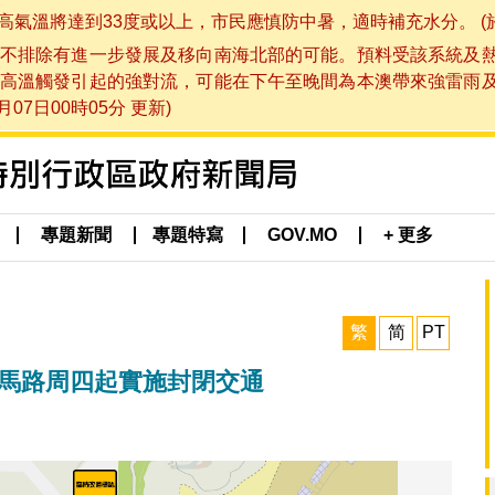
將達到33度或以上，市民應慎防中暑，適時補充水分。 (於 202
不排除有進一步發展及移向南海北部的可能。預料受該系統及
高溫觸發引起的強對流，可能在下午至晚間為本澳帶來強雷雨
07日00時05分 更新)
專題新聞
專題特寫
GOV.MO
+ 更多
繁
简
PT
碗馬路周四起實施封閉交通