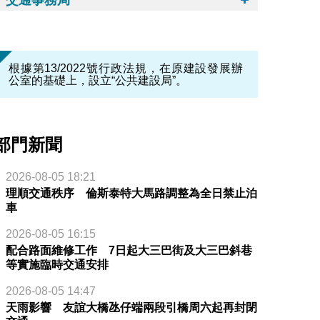
根據第13/2022號行政法規，在原建設發展辦
公室的基礎上，設立“公共建設局”。
部門新聞
2026-08-05 18:21
理順交通秩序 倫斯泰特大馬路調整為全日禁止泊
車
2026-08-05 16:15
配合路面維修工作 7日起大三巴街及大三巴斜巷
等實施臨時交通安排
2026-08-05 14:47
天雨影響 友誼大橋氹仔端兩段引橋周六起再封閉