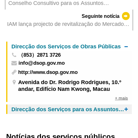
Conselho Consultivo para os Assuntos
Municipais e Conselho Consultivo de Serviços
Seguinte notícia
Comunitários concordam com plano de
IAM lança projecto de revitalização do Mercado
revitalização do Mercado Tamagnini Barbosa e
Tamagnini Barbosa, optimizando a distribuição do
com projecto conceptual do Pavilhão Infantil de
espaço e adicionando um centro de comidas
Exploração
Direcção dos Serviços de Obras Públicas
（853）2871 3726
info@dsop.gov.mo
http://www.dsop.gov.mo
Avenida do Dr. Rodrigo Rodrigues, 10.º
andar, Edifício Nam Kwong, Macau
+ mais
Direcção dos Serviços para os Assuntos de Tráfego
Notícias dos serviços públicos