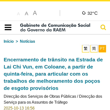
A
C
A
32°
A
Pesq
Índice
Início
Notícias
繁
简
PT
Encerramento de trânsito na Estrada de
Lai Chi Vun, em Coloane, a partir de
quinta-feira, para articular com os
trabalhos de melhoramento dos poços
de esgoto provisórios
Direcção dos Serviços de Obras Públicas / Direcção dos
Serviço para os Assuntos de Tráfego
2025-10-13 16:56