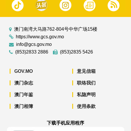
澳门南湾大马路762-804号中华广场15楼
https://www.gcs.gov.mo
info@gcs.gov.mo
(853)2833 2886
(853)2835 5426
GOV.MO
意见信箱
澳门杂志
联络我们
澳门年鉴
私隐声明
澳门相簿
使用条款
下载手机应用程序
澳门政府新闻 APP - App Store 下载
澳门政府新闻 APP - Googl
澳门政府新闻 