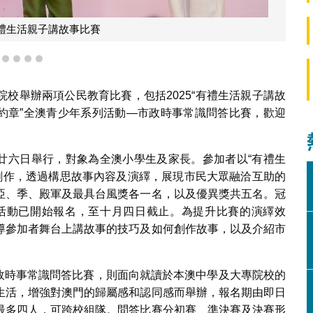
市政時事常識問答比賽
1
2
3
4
5
校舉辦兩項公民教育比賽，包括2025“有禮生活親子講故
生活約章”全澳青少年系列活動—市政時事常識問答比賽，歡迎
十月廿六日舉行，對象為全澳小學生及家長。參加者以“有禮生
故事創作，透過構思故事內容及演繹，展現市民大眾融洽互助的
亞、季、殿軍及最具台風獎各一名，以及優異獎共五名。冠
活動已開始報名，至十月四日截止。為提升比賽的演繹效
導參加者舞台上講故事的技巧及如何創作故事，以及介紹市
—市政時事常識問答比賽，則面向就讀於本澳中學及大專院校的
生活，增強對澳門的歸屬感和認同感而舉辦，報名期由即日
最多四人，可跨校組隊。問答比賽分初賽、準決賽及決賽形