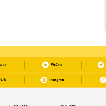
tube
WeChat
日头条
Instagram