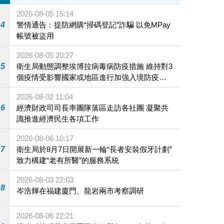
2026-08-05 15:14
4
警情通告：提防網購“掃碼登記”詐騙 以免MPay
帳號被盜用
2026-08-05 20:27
5
衛生局動態調整埃博拉病毒病防疫措施 維持對3
個疫情受影響國家或地區進行加強入境防疫措
施
2026-08-02 11:04
6
經濟財政司司長率團隊落區走訪各社團 凝聚共
識推進經濟民生各項工作
2026-08-06 10:17
7
衛生局於8月7日開展新一輪“長者安裝假牙計劃”
致力構建“老有所醫”的服務系統
2026-08-03 22:03
8
岑浩輝在福建廈門、龍岩兩市考察調研
2026-08-06 22:21