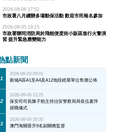
2026-08-06 17:52
市政署八月續辦多場動保活動 歡迎市民報名參加
2026-08-05 19:15
市政署聯同消防局於飛能便度街小販區進行火警演
習 提升緊急應變能力
熱點新聞
2026-08-03 09:01
1
新城A區A1至A4及A12地段經屋單位售價公佈
2026-08-05 22:25
2
保安司司長陳子勁主持治安警察局局長伍素萍
就職儀式
2026-08-05 20:35
3
澳門海關晉升9名副關務監督