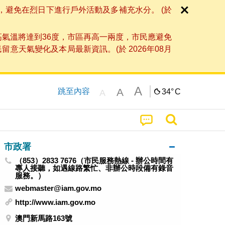
，避免在烈日下進行戶外活動及多補充水分。 (於
高氣溫將達到36度，市區再高一兩度，市民應避免
天氣變化及本局最新資訊。(於 2026年08月
A
A
跳至內容
34°
C
A
市政署
（853）2833 7676（市民服務熱線 - 辦公時間有
專人接聽，如遇線路繁忙、非辦公時段備有錄音
服務。）
webmaster@iam.gov.mo
http://www.iam.gov.mo
澳門新馬路163號