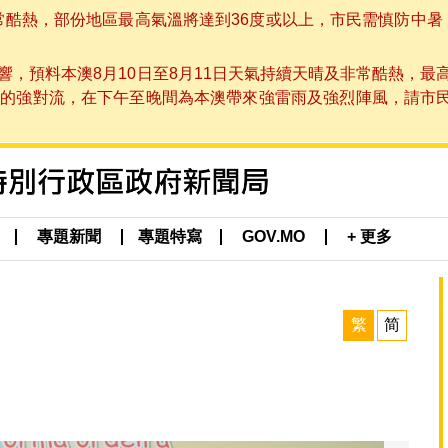
非常酷熱，部份地區最高氣溫將達到36度或以上，市民需慎防中暑
，預料本澳8月10日至8月11日天氣持續天晴及非常酷熱，最
強對流，在下午至晚間為本澳帶來強雷雨及強烈陣風，請市民留意
專題新聞
專題特寫
GOV.MO
+ 更多
繁
简