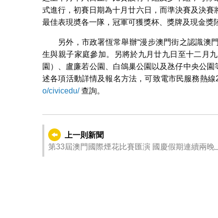
式進行，初賽日期為十月廿六日，而準決賽及決賽
最佳表現奬各一隊，冠軍可獲獎杯、獎牌及現金獎
另外，市政署恆常舉辦“漫步澳門街之認識澳門
生與親子家庭參加。另將於九月廿九日至十二月九
園）、盧廉若公園、白鴿巢公園以及氹仔中央公園等
述各項活動詳情及報名方法，可致電市民服務熱線28
o/civicedu/
查詢。
上一則新聞
第33屆澳門國際煙花比賽匯演 國慶假期連續兩晚