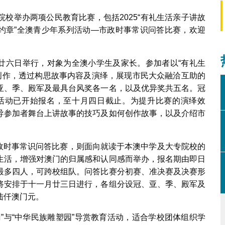
校举办两项公民教育比赛，包括2025“有礼生活亲子讲故
生活约章”全澳青少年系列活动—市政时事常识问答比赛，欢迎
十月廿六日举行，对象为全澳小学生及家长。参加者以“有礼生
故事创作，透过构思故事内容及演绎，展现市民大众融洽互助的
亚、季、殿军及最具台风奖各一名，以及优异奖共五名。冠
活动已开始报名，至十月四日截止。为提升比赛的演绎效
导参加者舞台上讲故事的技巧及如何创作故事，以及介绍市
—市政时事常识问答比赛，则面向就读于本澳中学及大专院校的
生活，增强对澳门的归属感和认同感而举办，报名期由即日
最多四人，可跨校组队。问答比赛分初赛、准决赛及决赛形
将安排于十一月廿三日进行，各组分设冠、亚、季、殿军及
陆仟澳门元。
”与“中华民族雕塑园”导赏教育活动，适合学校团体组织学