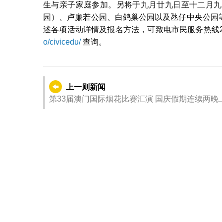
生与亲子家庭参加。另将于九月廿九日至十二月九
园）、卢廉若公园、白鸽巢公园以及氹仔中央公园等
述各项活动详情及报名方法，可致电市民服务热线28
o/civicedu/
查询。
上一则新闻
第33届澳门国际烟花比赛汇演 国庆假期连续两晚