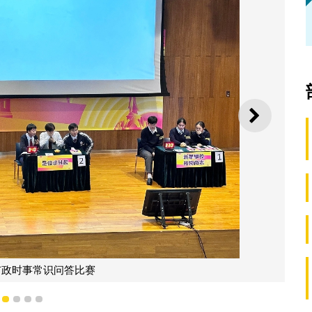
下一则
市政时事常识问答比赛
1
2
3
4
5