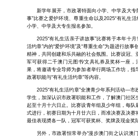
新学年展开，市政署特面向小学、中学及大专院
事”比赛之爱护环境、尊重生命以及2025“有礼
小学、中学及大专生报名参加。
2025“有礼生活亲子讲故事”比赛将于本年
活约章”内的“爱护环境”及“尊重生命”为题进行
精神，共同创建和乐共融的社会氛围。比赛设冠、
军可获得二千澳门元图书∕文具礼券及奖杯一座，
果，将邀请专业导师为参加者举行两场工作坊，指
政署职能与“有礼生活约章”等内容。
2025“有礼生活约章”全澳青少年系列活动
学生，加深认识市政署职能和工作，了解澳门社区
起至十月十六日止。比赛设青年组及少年组，每队
式进行，初赛日期为十月廿六日，而准决赛及决赛
最佳表现奬各一队，冠军可获奖杯、奖牌及现金奖
另外，市政署恒常举办“漫步澳门街之认识澳门