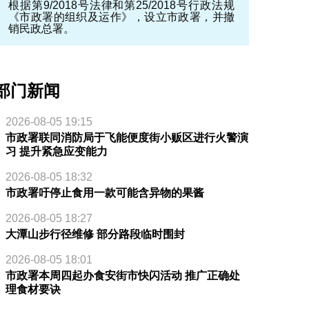
根据第9/2018号法律和第25/2018号行政法规
《市政署的组织及运作》，设立市政署，并撤
销民政总署。
部门新闻
2026-08-05 19:15
市政署联同消防局于飞能便度街小贩区进行火警演
习 提升紧急应变能力
2026-08-05 18:32
市政署吁停止食用一款可能含异物的果酱
2026-08-05 18:27
大潭山步行径维修 部分路段临时围封
2026-08-05 18:01
市政署本周四起办食安街市快闪活动 推广正确处
理食材要诀