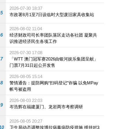
2026-07-30 18:37
5
市政署8月1至7日设临时大型废旧家具收集站
2026-08-02 11:04
6
经济财政司司长率团队落区走访各社团 凝聚共
识推进经济民生各项工作
2026-07-30 17:08
7
「WTT 澳门冠军赛2026由银河娱乐集团呈献」
门票7月31日起公开发售
2026-08-05 15:14
8
警情通告：提防网购“扫码登记”诈骗 以免MPay
帐号被盗用
2026-08-03 22:03
9
岑浩辉在福建厦门、龙岩两市考察调研
2026-08-05 20:27
10
卫生局动态调整埃博拉病毒病防疫措施 维持对3