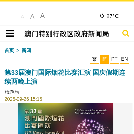
A
C
A
27°
A
搜寻
目录
首页
新闻
繁
简
PT
EN
第33届澳门国际烟花比赛汇演 国庆假期连
续两晚上演
旅游局
2025-09-26 15:15