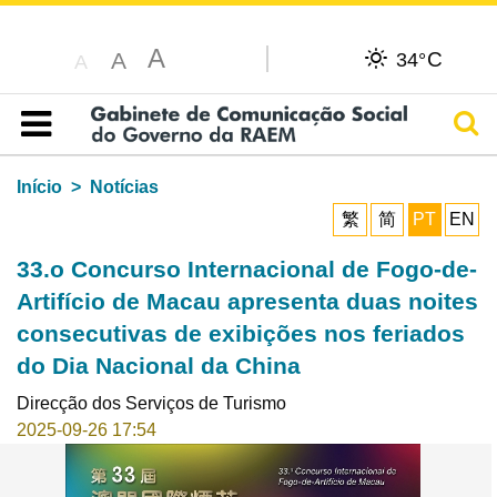
A
C
A
34°
A
Pesq
Índice
Início
Notícias
繁
简
PT
EN
33.o Concurso Internacional de Fogo-de-
Artifício de Macau apresenta duas noites
consecutivas de exibições nos feriados
do Dia Nacional da China
Direcção dos Serviços de Turismo
2025-09-26 17:54