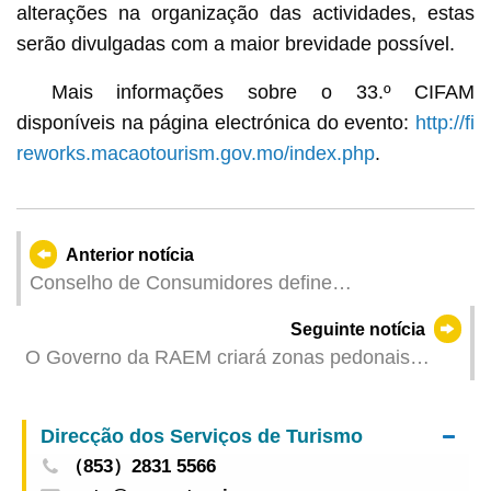
alterações na organização das actividades, estas
serão divulgadas com a maior brevidade possível.
Mais informações sobre o 33.º CIFAM
disponíveis na página electrónica do evento:
http://fi
reworks.macaotourism.gov.mo/index.php
.
Anterior notícia
Conselho de Consumidores define
proactivamente o plano de trabalhos de
Seguinte notícia
protecção dos direitos de consumo para o Dia 1
O Governo da RAEM criará zonas pedonais
de Outubro
temporárias no bairro antigo da Taipa e na Rua
de Nossa Senhora do Amparo durante os
Direcção dos Serviços de Turismo
feriados do Dia Nacional
（853）2831 5566