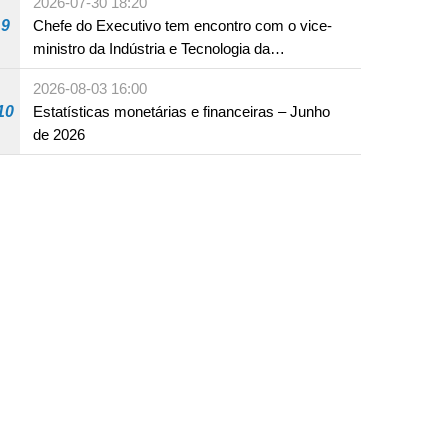
2026-07-30 18:20
infracção rodoviária
9
Chefe do Executivo tem encontro com o vice-
ministro da Indústria e Tecnologia da
Informação
2026-08-03 16:00
10
Estatísticas monetárias e financeiras – Junho
de 2026