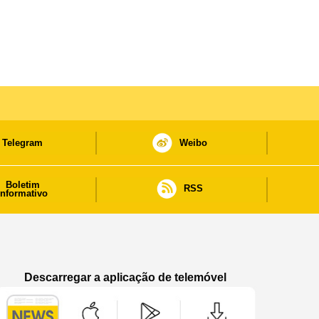
Telegram
Weibo
Boletim
RSS
informativo
Descarregar a aplicação de telemóvel
Aplicação de telemóvel “Notícias do Governo
Aplicação de telemóvel “Notícia
Aplicação de telem