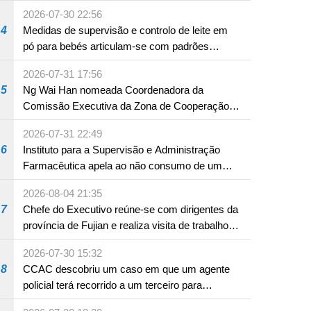
A12 da Zona A dos Novos Aterros
2026-07-30 22:56
4
Medidas de supervisão e controlo de leite em
pó para bebés articulam-se com padrões
internacionais Serviços interdepartamentais
2026-07-31 17:56
envidam esforços para assegurar a saúde dos
5
Ng Wai Han nomeada Coordenadora da
bebés e crianças, assim como a segurança
Comissão Executiva da Zona de Cooperação
alimentar
Aprofundada entre Guangdong e Macau em
2026-07-31 22:49
Hengqin
6
Instituto para a Supervisão e Administração
Farmacêutica apela ao não consumo de um
produto com substâncias medicamentosas
2026-08-04 21:35
ocidentais
7
Chefe do Executivo reúne-se com dirigentes da
província de Fujian e realiza visita de trabalho
em Fuzhou
2026-07-30 15:32
8
CCAC descobriu um caso em que um agente
policial terá recorrido a um terceiro para
assumir por si a culpa na sequência de uma