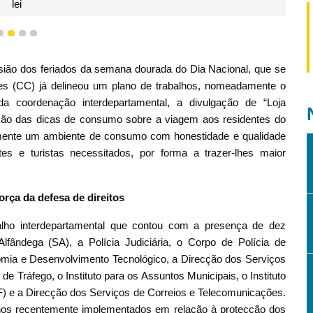
lei
1
2
3
4
ião dos feriados da semana dourada do Dia Nacional, que se
es (CC) já delineou um plano de trabalhos, nomeadamente o
a coordenação interdepartamental, a divulgação de “Loja
ssão das dicas de consumo sobre a viagem aos residentes do
amente um ambiente de consumo com honestidade e qualidade
s e turistas necessitados, por forma a trazer-lhes maior
orça da defesa de direitos
alho interdepartamental que contou com a presença de dez
lfândega (SA), a Polícia Judiciária, o Corpo de Polícia de
mia e Desenvolvimento Tecnológico, a Direcção dos Serviços
e Tráfego, o Instituto para os Assuntos Municipais, o Instituto
) e a Direcção dos Serviços de Correios e Telecomunicações.
lhos recentemente implementados em relação à protecção dos