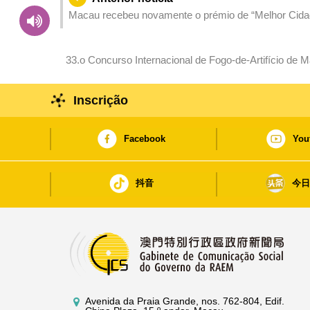
Macau recebeu novamente o prémio de “Melhor Cidad
reconhecimento internacional das suas capacidades
33.o Concurso Internacional de Fogo-de-Artifício de 
feriados do Dia Nacional da China
Inscrição
Facebook
You
抖音
今
Avenida da Praia Grande, nos. 762-804, Edif.