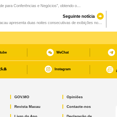
e para Conferências e Negócios”, obtendo o
 no sector das convenções e exposições
Seguinte notícia
Macau apresenta duas noites consecutivas de exibições nos
tube
WeChat
日头条
Instagram
GOV.MO
Opiniões
Revista Macau
Contacte-nos
Livro do Ano
Declaração de