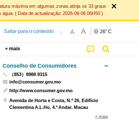
ratura máxima em algumas zonas atinja os 33 graus
 água. ( Data de actualização: 2026-08-06 06H50 )
A
A
Saltar para o conteúdo
26°
C
A
+ mais
Conselho de Consumidores
（853）8988 9315
info@consumer.gov.mo
http://www.consumer.gov.mo
Avenida de Horta e Costa, N.º 26, Edifício
Clementina A.L.Ho, 4.º Andar, Macau
+ mais