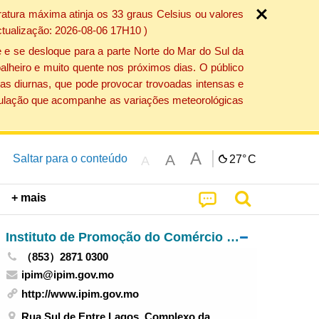
atura máxima atinja os 33 graus Celsius ou valores
ctualização: 2026-08-06 17H10 )
 e se desloque para a parte Norte do Mar do Sul da
alheiro e muito quente nos próximos dias. O público
as diurnas, que pode provocar trovoadas intensas e
população que acompanhe as variações meteorológicas
A
A
Saltar para o conteúdo
27°
C
A
+ mais
Instituto de Promoção do Comércio e do Investimento
（853）2871 0300
ipim@ipim.gov.mo
http://www.ipim.gov.mo
Rua Sul de Entre Lagos, Complexo da