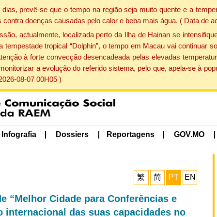
dias, prevê-se que o tempo na região seja muito quente e a temper
 contra doenças causadas pelo calor e beba mais água. ( Data de a
, actualmente, localizada perto da Ilha de Hainan se intensifique
a tempestade tropical “Dolphin”, o tempo em Macau vai continuar so
atenção à forte convecção desencadeada pelas elevadas temperatur
 monitorizar a evolução do referido sistema, pelo que, apela-se à 
 2026-08-07 00H05 )
Infografia
Dossiers
Reportagens
GOV.MO
繁
简
PT
EN
e “Melhor Cidade para Conferências e
 internacional das suas capacidades no