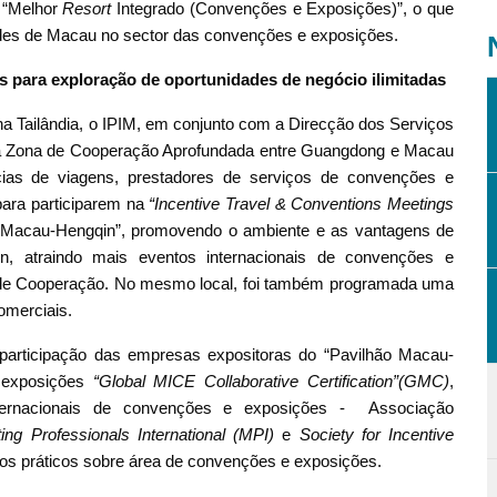
 “Melhor
Resort
Integrado (Convenções e Exposições)”, o que
ades de Macau no sector das convenções e exposições.
s para exploração de oportunidades de negócio ilimitadas
na Tailândia, o IPIM, em conjunto com a Direcção dos Serviços
da Zona de Cooperação Aprofundada entre Guangdong e Macau
ias de viagens, prestadores de serviços de convenções e
para participarem na
“Incentive Travel & Conventions Meetings
o Macau-Hengqin”, promovendo o ambiente e as vantagens de
 atraindo mais eventos internacionais de convenções e
de Cooperação. No mesmo local, foi também programada uma
omerciais.
articipação das empresas expositoras do “Pavilhão Macau-
 exposições
“Global MICE Collaborative Certification”
(
GMC
)
,
nternacionais de convenções e exposições - Associação
ing Professionals International (MPI)
e
Society for Incentive
os práticos sobre área de convenções e exposições.