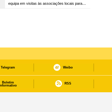
equipa em visitas às associações locais para
consolidar consensos e promover os trabalhos
nas áreas económica e social
Telegram
Weibo
Boletim
RSS
informativo