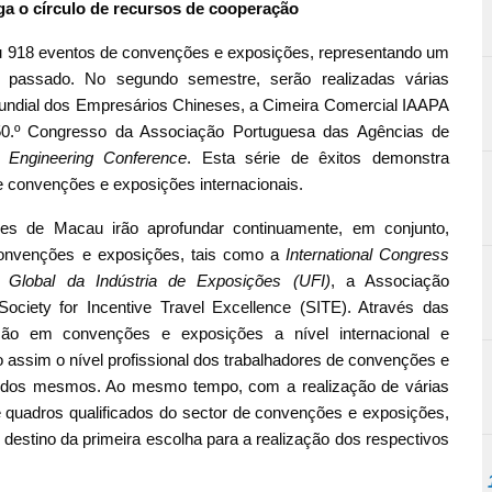
a o círculo de recursos de cooperação
u 918 eventos de convenções e exposições, representando um
assado. No segundo semestre, serão realizadas várias
ndial dos Empresários Chineses, a Cimeira Comercial IAAPA
50.º Congresso da Associação Portuguesa das Agências de
e Engineering Conference
. Esta série de êxitos demonstra
 convenções e exposições internacionais.
s de Macau irão aprofundar continuamente, em conjunto,
convenções e exposições, tais como a
International Congress
 Global da Indústria de Exposições (UFI)
, a Associação
ociety for Incentive Travel Excellence (SITE). Através das
ção em convenções e exposições a nível internacional e
 assim o nível profissional dos trabalhadores de convenções e
os dos mesmos. Ao mesmo tempo, com a realização de várias
uadros qualificados do sector de convenções e exposições,
stino da primeira escolha para a realização dos respectivos