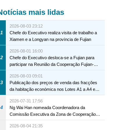
Notícias mais lidas
2026-08-03 23:12
1
Chefe do Executivo realiza visita de trabalho a
Xiamen e a Longyan na província de Fujian
2026-08-01 16:00
2
Chefe do Executivo desloca-se a Fujian para
participar na Reunião da Cooperação Fujian-
Macau
2026-08-03 09:01
3
Publicação dos preços de venda das fracções
da habitação económica nos Lotes A1 a A4 e
A12 da Zona A dos Novos Aterros
2026-07-31 17:56
4
Ng Wai Han nomeada Coordenadora da
Comissão Executiva da Zona de Cooperação
Aprofundada entre Guangdong e Macau em
2026-08-04 21:35
Hengqin