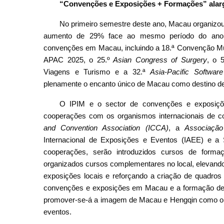
“Convenções e Exposições + Formações” alarg
No primeiro semestre deste ano, Macau organizo
aumento de 29% face ao mesmo período do ano p
convenções em Macau, incluindo a 18.ª Convenção Mu
APAC 2025, o 25.º
Asian Congress of Surgery
, o 
Viagens e Turismo e a 32.ª
Asia-Pacific Softwar
plenamente o encanto único de Macau como destino de
O IPIM e o sector de convenções e exposiçõe
cooperações com os organismos internacionais de 
and Convention Association (ICCA)
, a
Associação
Internacional de Exposições e Eventos (IAEE) e a S
cooperações, serão introduzidos cursos de forma
organizados cursos complementares no local, elevando
exposições locais e reforçando a criação de quadr
convenções e exposições em Macau e a formação de q
promover-se-á a imagem de Macau e Hengqin como o de
eventos.