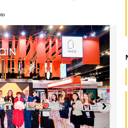
nto
SEGUI