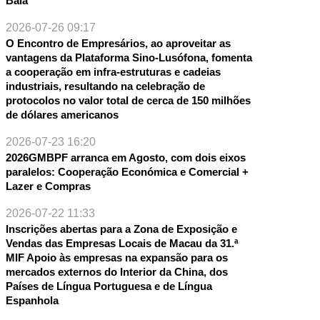
Baía
2026-07-26 09:17
O Encontro de Empresários, ao aproveitar as
vantagens da Plataforma Sino-Lusófona, fomenta
a cooperação em infra-estruturas e cadeias
industriais, resultando na celebração de
protocolos no valor total de cerca de 150 milhões
de dólares americanos
2026-07-23 16:20
2026GMBPF arranca em Agosto, com dois eixos
paralelos: Cooperação Económica e Comercial +
Lazer e Compras
2026-07-22 11:33
Inscrições abertas para a Zona de Exposição e
Vendas das Empresas Locais de Macau da 31.ª
MIF Apoio às empresas na expansão para os
mercados externos do Interior da China, dos
Países de Língua Portuguesa e de Língua
Espanhola