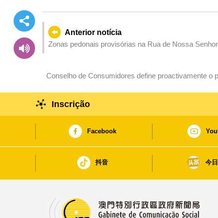
Anterior notícia
Zonas pedonais provisórias na Rua de Nossa Senhor
provisórias de trânsito nas imediações durante os fer
Conselho de Consumidores define proactivamente o pl
para o Dia 1 de Outubro
Inscrição
Facebook
You
抖音
今