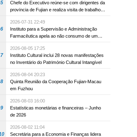
5
Chefe do Executivo reúne-se com dirigentes da
província de Fujian e realiza visita de trabalho
em Fuzhou
2026-07-31 22:49
6
Instituto para a Supervisão e Administração
Farmacêutica apela ao não consumo de um
produto com substâncias medicamentosas
2026-08-05 17:25
ocidentais
7
Instituto Cultural inclui 28 novas manifestações
no Inventário do Património Cultural Intangível
2026-08-04 20:23
8
Quinta Reunião da Cooperação Fujian-Macau
em Fuzhou
2026-08-03 16:00
9
Estatísticas monetárias e financeiras – Junho
de 2026
2026-08-02 11:04
10
Secretária para a Economia e Finanças lidera