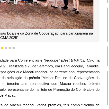
as locais e da Zona de Cooperação, para participarem na
&CMA 2025”
1
2
3
4
5
Cidade para Conferências e Negócios”
(Best BT-MICE City)
na
2025
, realizada a 25 de Setembro, em Banguecoque, Tailândia.
xposições que Macau recebeu no corrente ano, representando
 da atribuição do prémio “Melhor Destino de Convenções da
o o terceiro ano consecutivo que Macau recebeu prémio
 pelo representante do Instituto de Promoção do Comércio e do
 de Macau.
es de Macau recebeu vários prémios, tais como “Prémio de