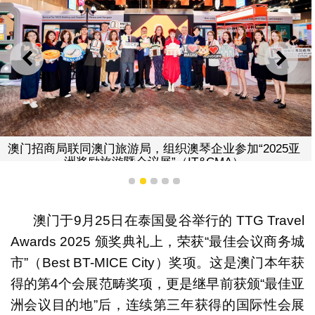
上一则
下一
澳门招商局联同澳门旅游局，组织澳琴企业参加“2025亚
洲奖励旅游暨会议展”（IT&CMA）
1
2
3
4
5
澳门于9月25日在泰国曼谷举行的 TTG Travel
Awards 2025 颁奖典礼上，荣获“最佳会议商务城
市”（Best BT-MICE City）奖项。这是澳门本年获
得的第4个会展范畴奖项，更是继早前获颁“最佳亚
洲会议目的地”后，连续第三年获得的国际性会展