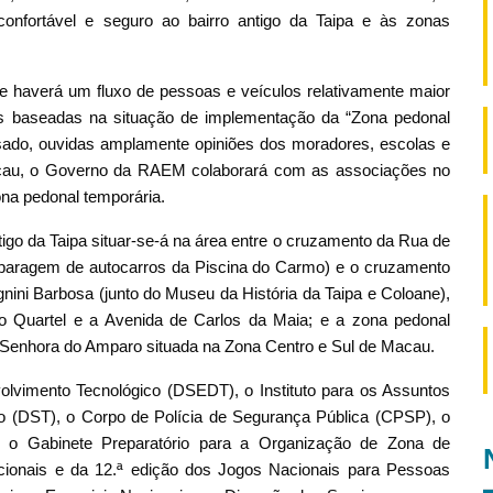
onfortável e seguro ao bairro antigo da Taipa e às zonas
ue haverá um fluxo de pessoas e veículos relativamente maior
ões baseadas na situação de implementação da “Zona pedonal
assado, ouvidas amplamente opiniões dos moradores, escolas e
acau, o Governo da RAEM colaborará com as associações no
na pedonal temporária.
igo da Taipa situar-se-á na área entre o cruzamento da Rua de
paragem de autocarros da Piscina do Carmo) e o cruzamento
ni Barbosa (junto do Museu da História da Taipa e Coloane),
o Quartel e a Avenida de Carlos da Maia; e a zona pedonal
Senhora do Amparo situada na Zona Centro e Sul de Macau.
lvimento Tecnológico (DSEDT), o Instituto para os Assuntos
o (DST), o Corpo de Polícia de Segurança Pública (CPSP), o
), o Gabinete Preparatório para a Organização de Zona de
ionais e da 12.ª edição dos Jogos Nacionais para Pessoas