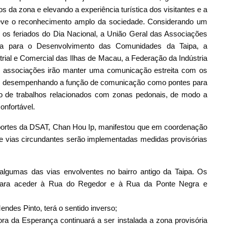
s da zona e elevando a experiência turística dos visitantes e a
teve o reconhecimento amplo da sociedade. Considerando um
 os feriados do Dia Nacional, a União Geral das Associações
a para o Desenvolvimento das Comunidades da Taipa, a
rial e Comercial das Ilhas de Macau, a Federação da Indústria
s associações irão manter uma comunicação estreita com os
or desempenhando a função de comunicação como pontes para
de trabalhos relacionados com zonas pedonais, de modo a
onfortável.
sportes da DSAT, Chan Hou Ip, manifestou que em coordenação
e vias circundantes serão implementadas medidas provisórias
 algumas das vias envolventes no bairro antigo da Taipa. Os
a para aceder à Rua do Regedor e à Rua da Ponte Negra e
ndes Pinto, terá o sentido inverso;
a da Esperança continuará a ser instalada a zona provisória