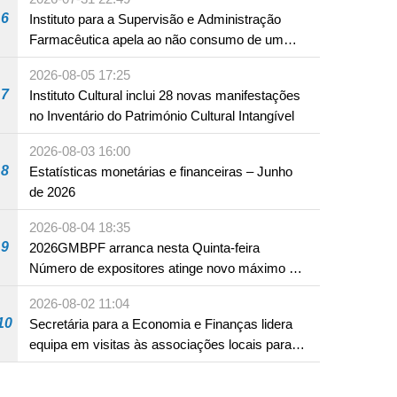
6
Instituto para a Supervisão e Administração
Farmacêutica apela ao não consumo de um
produto com substâncias medicamentosas
2026-08-05 17:25
ocidentais
7
Instituto Cultural inclui 28 novas manifestações
no Inventário do Património Cultural Intangível
2026-08-03 16:00
8
Estatísticas monetárias e financeiras – Junho
de 2026
2026-08-04 18:35
9
2026GMBPF arranca nesta Quinta-feira
Número de expositores atinge novo máximo em
18 anos
2026-08-02 11:04
10
Secretária para a Economia e Finanças lidera
equipa em visitas às associações locais para
consolidar consensos e promover os trabalhos
nas áreas económica e social