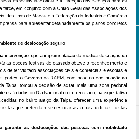
mpicos Especiais Nacionais e a Direcção dos Serviços para os
 à tarde, em conjunto com a União Geral das Associações dos
al das Ilhas de Macau e a Federação da Indústria e Comércio
imprensa para apresentar detalhadamente os planos concretos
ambiente de deslocação seguro
ua intervenção, que a implementação da medida de criação da
 várias épocas festivas do passado obteve o reconhecimento e
is de ter visitado associações civis e comerciais e escolas e
 as partes, o Governo da RAEM, com base na continuação da
 da Taipa, tomou a decisão de aditar mais uma zona pedonal
 os feriados do Dia Nacional do corrente ano, na expectativa
edidas no bairro antigo da Taipa, oferecer uma experiência
turistas que pretendam se deslocar às zonas pedonais nestas
ara garantir as deslocações das pessoas com mobilidade