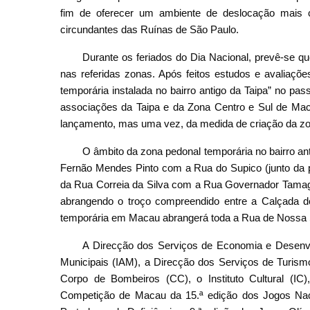
fim de oferecer um ambiente de deslocação mais c
circundantes das Ruínas de São Paulo.
Durante os feriados do Dia Nacional, prevê-se q
nas referidas zonas. Após feitos estudos e avaliaç
temporária instalada no bairro antigo da Taipa” no p
associações da Taipa e da Zona Centro e Sul de M
lançamento, mas uma vez, da medida de criação da zo
O âmbito da zona pedonal temporária no bairro ant
Fernão Mendes Pinto com a Rua do Supico (junto da 
da Rua Correia da Silva com a Rua Governador Tamagni
abrangendo o troço compreendido entre a Calçada d
temporária em Macau abrangerá toda a Rua de Nossa 
A Direcção dos Serviços de Economia e Desenvo
Municipais (IAM), a Direcção dos Serviços de Turism
Corpo de Bombeiros (CC), o Instituto Cultural (IC
Competição de Macau da 15.ª edição dos Jogos Nac