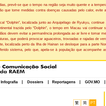
dias, prevê-se que o tempo na região seja muito quente e a tempe
ão que tome medidas contra doenças causadas pelo calor, evite ac
 “Dolphin”, localizada junto ao Arquipélago de Ryukyu, continue 
ntinental trazida pelo “Dolphin”, o tempo em Macau vai continuar
dãos devem evitar a permanência prolongada ao ar livre e tomar m
ras, que poderá provocar aguaceiros, trovoadas e rajadas de vento 
e, localizada perto da Ilha de Hainan se desloque para a parte No
ferido sistema, pelo que, apela-se à população que acompanhe a
Infografia
Dossiers
Reportagens
GOV.MO
繁
简
PT