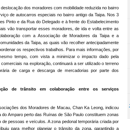
deslocação dos moradores com mobilidade reduzida no bairro
rviço de autocarros especiais no bairro antigo da Taipa. Nos 3
es Pinto e da Rua do Delegado e à frente do Estabelecimento
s vão transportar esses moradores, de ida e volta entre as
 colaboração com a Associação de Moradores da Taipa e a
munidades da Taipa, as quais vão recolher antecipadamente
ordenar os respectivos trabalhos. Para mais informações, por
 mesmo tempo, com vista a minimizar o impacto dado pela
omerciais na exploração, continuará a ser utilizado o terreno
orária de carga e descarga de mercadorias por parte dos
ção de trânsito em colaboração entre os serviços
ssociações dos Moradores de Macau, Chan Ka Leong, indicou
ra do Amparo perto das Ruínas de São Paulo constituem zonas
o de pessoas e veículos. A zona pedonal temporária criada por
uiu para melhor planejar o trânsito da zona, garantindo a