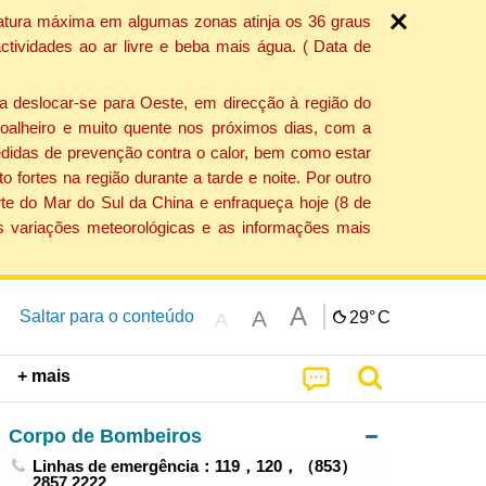
ratura máxima em algumas zonas atinja os 36 graus
tividades ao ar livre e beba mais água. ( Data de
a deslocar-se para Oeste, em direcção à região do
 soalheiro e muito quente nos próximos dias, com a
edidas de prevenção contra o calor, bem como estar
fortes na região durante a tarde e noite. Por outro
rte do Mar do Sul da China e enfraqueça hoje (8 de
s variações meteorológicas e as informações mais
A
A
Saltar para o conteúdo
29°
C
A
+ mais
Corpo de Bombeiros
Linhas de emergência：119，120，（853）
2857 2222