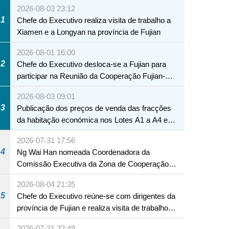
2026-08-03 23:12
1
Chefe do Executivo realiza visita de trabalho a
Xiamen e a Longyan na província de Fujian
2026-08-01 16:00
2
Chefe do Executivo desloca-se a Fujian para
participar na Reunião da Cooperação Fujian-
Macau
2026-08-03 09:01
3
Publicação dos preços de venda das fracções
da habitação económica nos Lotes A1 a A4 e
A12 da Zona A dos Novos Aterros
2026-07-31 17:56
4
Ng Wai Han nomeada Coordenadora da
Comissão Executiva da Zona de Cooperação
Aprofundada entre Guangdong e Macau em
2026-08-04 21:35
Hengqin
5
Chefe do Executivo reúne-se com dirigentes da
província de Fujian e realiza visita de trabalho
em Fuzhou
2026-07-31 22:49