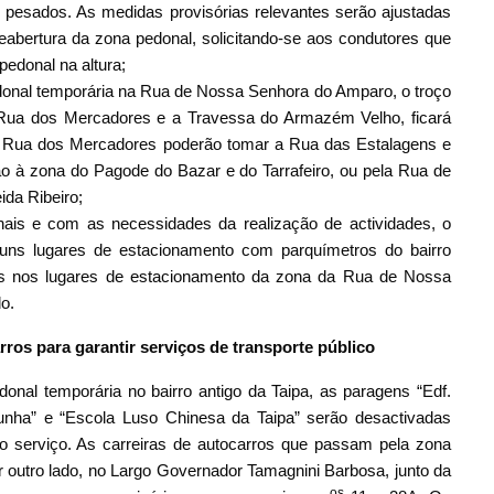
 pesados. As medidas provisórias relevantes serão ajustadas
reabertura da zona pedonal, solicitando-se aos condutores que
pedonal na altura;
donal temporária na Rua de Nossa Senhora do Amparo, o troço
Rua dos Mercadores e a Travessa do Armazém Velho, ficará
da Rua dos Mercadores poderão tomar a Rua das Estalagens e
o à zona do Pagode do Bazar e do Tarrafeiro, ou pela Rua de
da Ribeiro;
ais e com as necessidades da realização de actividades, o
guns lugares de estacionamento com parquímetros do bairro
los nos lugares de estacionamento da zona da Rua de Nossa
o.
ros para garantir serviços de transporte público
nal temporária no bairro antigo da Taipa, as paragens “Edf.
nha” e “Escola Luso Chinesa da Taipa” serão desactivadas
o serviço. As carreiras de autocarros que passam pela zona
r outro lado, no Largo Governador Tamagnini Barbosa, junto da
os