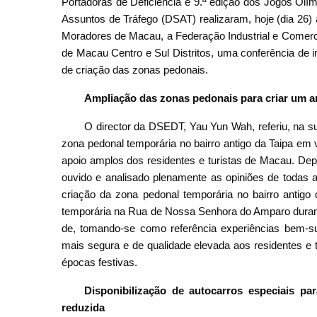
Portadoras de Deficiência e 9.ª edição dos Jogos Olí
Assuntos de Tráfego (DSAT) realizaram, hoje (dia 26)
Moradores de Macau, a Federação Industrial e Comerci
de Macau Centro e Sul Distritos, uma conferência de 
de criação das zonas pedonais.
Ampliação das zonas pedonais para criar um 
O director da DSEDT, Yau Yun Wah, referiu, na s
zona pedonal temporária no bairro antigo da Taipa em
apoio amplos dos residentes e turistas de Macau. Depo
ouvido e analisado plenamente as opiniões de todas
criação da zona pedonal temporária no bairro antigo
temporária na Rua de Nossa Senhora do Amparo durante
de, tomando-se como referência experiências bem-suc
mais segura e de qualidade elevada aos residentes e 
épocas festivas.
Disponibilização de autocarros especiais p
reduzida