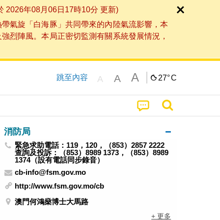
6年08月06日17時10分 更新)
熱帶氣旋「白海豚」共同帶來的內陸氣流影響，本
及強烈陣風。本局正密切監測有關系統發展情況，
A
A
跳至內容
27°
C
A
消防局
緊急求助電話：119，120，（853）2857 2222
查詢及投訴：（853）8989 1373，（853）8989
1374（設有電話同步錄音）
cb-info@fsm.gov.mo
http://www.fsm.gov.mo/cb
澳門何鴻燊博士大馬路
+ 更多