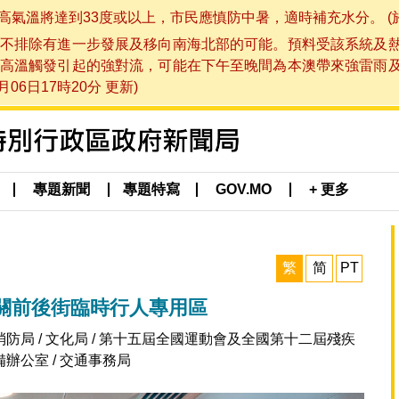
將達到33度或以上，市民應慎防中暑，適時補充水分。 (於 202
不排除有進一步發展及移向南海北部的可能。預料受該系統及
高溫觸發引起的強對流，可能在下午至晚間為本澳帶來強雷雨
06日17時20分 更新)
專題新聞
專題特寫
GOV.MO
+ 更多
繁
简
PT
關前後街臨時行人專用區
 / 消防局 / 文化局 / 第十五屆全國運動會及全國第十二屆殘疾
公室 / 交通事務局