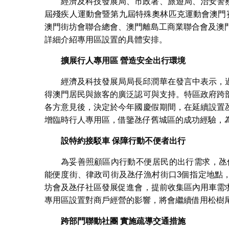
經濟及科技發展局、市政署、旅遊局、治安警
屆殘疾人運動會暨第九屆特殊奧林匹克運動會澳門
澳門街坊會聯合總會、澳門離島工商業聯合會及澳
詳細介紹專用區設置的具體安排。
擴展行人專用區
營造安全出行環境
經濟及科技發展局局長邱潤華在發言中表示，
得澳門居民與旅客的廣泛認可與支持。特區政府跨
各方意見後，決定於今年國慶假期間，在延續設置
增臨時行人專用區，借鑒氹仔舊城區的成功經驗，
設特約接駁車
保障行動不便者出行
為妥善照顧區內行動不便居民的出行需求，氹
能便度街、律政司街及氹仔漁村街口3個指定地點
坊會及氹仔社區發展促進會，提前收集區內用車需
專用區設置對商戶經營的影響，將會繼續借用松樹
跨部門聯動社團
實施疏導交通措施