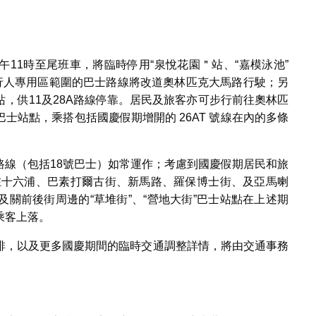
11時至尾班車，將臨時停用“泉悅花園＂站、“嘉模泳池”
經行人專用區範圍的巴士路線將改道奧林匹克大馬路行駛；另
，供11及28A路線停靠。居民及旅客亦可步行前往奧林匹
士站點，乘搭包括國慶假期增開的 26AT 號線在內的多條
路線（包括18號巴士）如常運作；考慮到國慶假期居民和旅
調在十六浦、巴素打爾古街、新馬路、羅保博士街、及亞馬喇
關前後街周邊的“草堆街”、“營地大街”巴士站點在上述期
乘客上落。
排，以及更多國慶期間的臨時交通調整詳情，將由交通事務