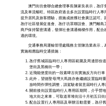
澳門街坊會聯合總會理事長陳家良表示，氹仔
流及車流暢旺。特區政府過去多次設置臨時行人專
提升居民及旅客體驗，措施成效獲社會廣泛認可。
氹仔社區發展促進會、氹仔坊眾聯誼會、澳門離島
商戶保持緊密溝通，發揮社會溝通橋樑作用，配合
適的環境。
交通事務局運輸管理處職務主管陳浩業表示，
實施相應臨時交通措施：
氹仔舊城區臨時行人專用區範圍及周邊部份
堡街及黑橋街一帶；
近飛能便度街的一段素啤古街實施反方向行車
此外，望德聖母灣大馬路亦會繼續設置臨時
放時間作彈性調整，請駕駛者留意屆時行人專
關前後街設置臨時行人專用區期間，介乎營
地大街之來車，可取道草堆街沿十月初五日街
配合設置行人專用區及舉辦活動需要，氹仔