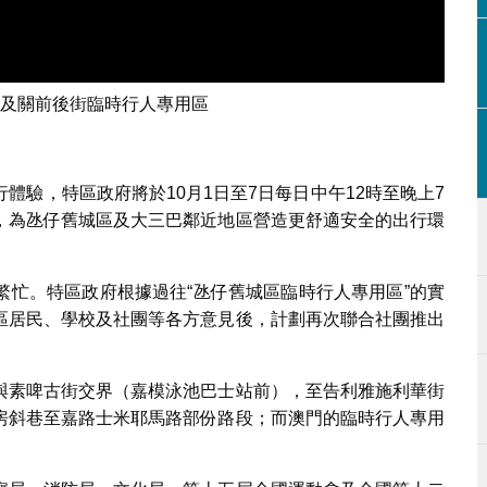
及關前後街臨時行人專用區
體驗，特區政府將於10月1日至7日每日中午12時至晚上7
，為氹仔舊城區及大三巴鄰近地區營造更舒適安全的出行環
繁忙。特區政府根據過往“氹仔舊城區臨時行人專用區”的實
區居民、學校及社團等各方意見後，計劃再次聯合社團推出
與素啤古街交界（嘉模泳池巴士站前），至告利雅施利華街
房斜巷至嘉路士米耶馬路部份路段；而澳門的臨時行人專用