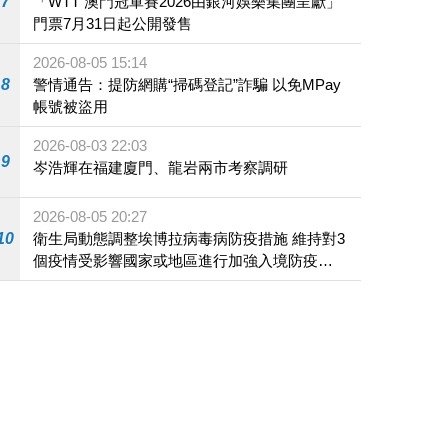
7
「WTT 澳門冠軍賽2026由銀河娛樂集團呈獻」
門票7月31日起公開發售
2026-08-05 15:14
8
警情通告：提防網購“掃碼登記”詐騙 以免MPay
帳號被盜用
2026-08-03 22:03
9
岑浩輝在福建廈門、龍岩兩市考察調研
2026-08-05 20:27
10
衛生局動態調整埃博拉病毒病防疫措施 維持對3
個疫情受影響國家或地區進行加強入境防疫措
施