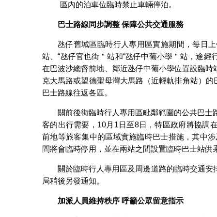
區內的泊車位臨時禁止車輛停泊。
巴士路線同步調整
保障公共交通服務
氹仔舊城區臨時行人專用區實施期間，每日上午
站、“氹仔官也街＂站和“氹仔中葡小學＂站，途
在巴波沙總督前地、鄰近氹仔中葡小學位置設臨時站
克大馬路或望德聖母灣大馬路（近輕軌排角站）的巴
巴士路線往返各區。
關前後街臨時行人專用區毗鄰範圍的公共巴士
客的出行需要，10月1日至8日，特區政府將協
前地等旅客集中的區域實施臨時巴士措施，其中涉及
間將會臨時停用，並在兩站之間設置臨時巴士站供
關於臨時行人專用區及周邊道路的臨時交通安
局稍後另發通知。
加派人員維持秩序
呼籲公眾留意指示