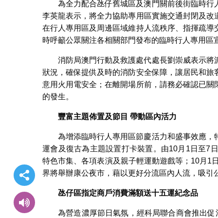
為全力配合氹仔舊城區及澳門關前後街臨時行
李英龍表示，將全力協助專用區實施交通封閉及改
在行人專用區及周邊區域維持人流秩序、指揮疏導
時呼籲公眾關注各相關部門發布的臨時行人專用區
消防局澳門行動及救護處代處長劉崇威表示將
狀況，確保提供及時的消防安全保障，讓居民和旅
意用火用電安全；在離開場所前，請務必確認已關
的發生。
豐富主題佈置及節目
帶動區內活力
為增添臨時行人專用區節慶活力和盛事效應，
運會及復古為主題設置打卡裝置。由10月1日至7
特色市集、各項表演及親子輕運動遊戲等；10月1
界將舉辦康公夜市，藉以更好分流區內人流，吸引
氹仔區指定商戶消費滿額送十五運紀念品
為營造濃厚節日氣氛，經科局聯合商會推出促消