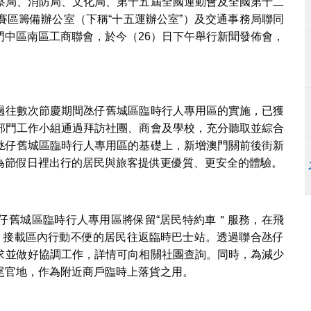
察局、消防局、文化局、第十五屆全國運動會及全國第十二
賽區籌備辦公室（下稱“十五運辦公室”）及交通事務局聯同
門中區南區工商聯會，於今（26）日下午舉行新聞發佈會，
過往數次節慶期間氹仔舊城區臨時行人專用區的實施，已獲
部門工作小組通過拜訪社團、商會及學校，充分聽取並綜合
氹仔舊城區臨時行人專用區的基礎上，新增澳門關前後街新
為節假日裡出行的居民與旅客提供更優質、更安全的體驗。
仔舊城區臨時行人專用區將保留“居民特約車＂服務，在飛
，接載區內行動不便的居民往返臨時巴士站。透過聯合氹仔
求並做好協調工作，詳情可向相關社團查詢。同時，為減少
尾官地，作為附近商戶臨時上落貨之用。