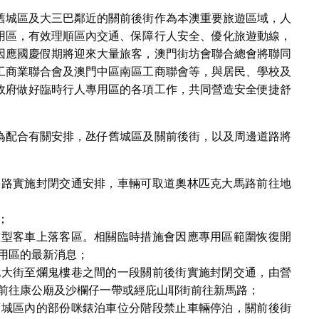
舊城區及大三巴鄰近的關前後街作為本澳重要旅遊區域，人
用區，有效理順區內交通、保障行人安全、優化旅遊動線，
因應國慶假期將迎來大量旅客，澳門街坊會聯合總會將聯同
工商業聯合會及澳門中區南區工商聯會等，與居民、學校及
政府做好臨時行人專用區的各項工作，共同營造安全便捷舒
為配合有關安排，氹仔舊城區及關前後街，以及周邊道路將
道路實施封閉交通安排，車輛可取道奧林匹克大馬路前往地
；
重型客車上落客區。相關臨時措施會因應專用區範圍恢復開
用區的最新消息；
地大街至爛鬼樓巷之間的一段關前後街實施封閉交通，由營
前往康公廟及沙欄仔一帶或經庇山耶街前往新馬路；
舊城區內的部份咪錶泊車位分階段禁止車輛停泊，關前後街