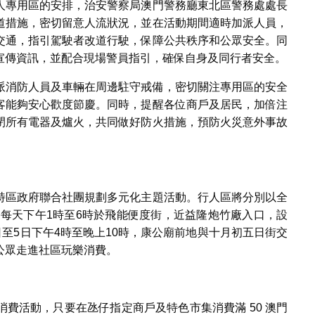
人專用區的安排，治安警察局澳門警務廳東北區警務處處長
道措施，密切留意人流狀況，並在活動期間適時加派人員，
交通，指引駕駛者改道行駛，保障公共秩序和公眾安全。同
宣傳資訊，並配合現場警員指引，確保自身及同行者安全。
派消防人員及車輛在周邊駐守戒備，密切關注專用區的安全
客能夠安心歡度節慶。同時，提醒各位商戶及居民，加倍注
閉所有電器及爐火，共同做好防火措施，預防火災意外事故
特區政府聯合社團規劃多元化主題活動。行人區將分別以全
日每天下午1時至6時於飛能便度街，近益隆炮竹廠入口，設
日至5日下午4時至晚上10時，康公廟前地與十月初五日街交
公眾走進社區玩樂消費。
費活動，只要在氹仔指定商戶及特色市集消費滿 50 澳門