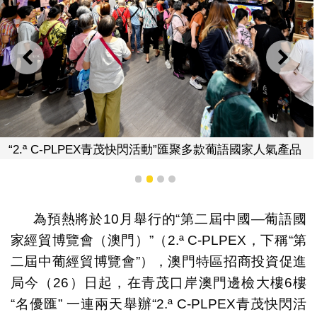
上一則
下一
“2.ª C-PLPEX青茂快閃活動”匯聚多款葡語國家人氣產品
1
2
3
4
為預熱將於10月舉行的“第二屆中國—葡語國
家經貿博覽會（澳門）”（2.ª C-PLPEX，下稱“第
二屆中葡經貿博覽會”），澳門特區招商投資促進
局今（26）日起，在青茂口岸澳門邊檢大樓6樓
“名優匯” 一連兩天舉辦“2.ª C-PLPEX青茂快閃活