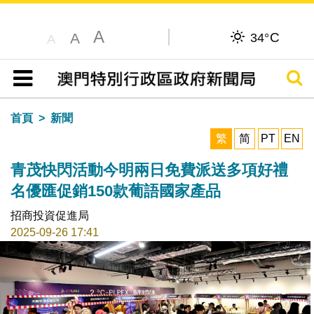
A
C
A
34°
A
搜尋
目錄
首頁
新聞
繁
简
PT
EN
青茂快閃活動今明兩日免費派送多項好禮
名優匯促銷150款葡語國家產品
招商投資促進局
2025-09-26 17:41