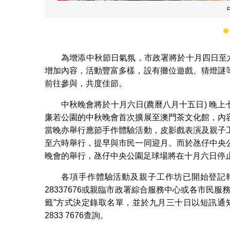
手
為增添中秋節日氣氛，市政署將於十月四日至
增加內容，活動豐富多樣，設有攤位遊戲、猜燈謎
前往參與，共度佳節。
中秋晚會將於十月六日(農曆八月十五日) 晚
廉若公園的中秋晚會首次擴展至澳門茶文化館，內
當晚亦舉行應節手作體驗活動，皮影戲表演及親子
至六時舉行，提早與市民一同迎月。而於氹仔中央
晚會的舉行，氹仔中央公園足球場將在十月六日停
各項手作體驗活動及親子工作坊已開始登記報
28337676或親臨市政署綜合服務中心或各市民
籤”方式決定錄取名單，並於九月三十日以短訊通
2833 7676查詢。