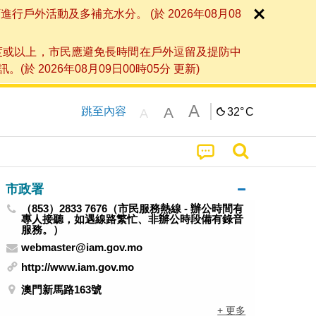
外活動及多補充水分。 (於 2026年08月08
度或以上，市民應避免長時間在戶外逗留及提防中
026年08月09日00時05分 更新)
A
A
跳至內容
32°
C
A
市政署
（853）2833 7676（市民服務熱線 - 辦公時間有
專人接聽，如遇線路繁忙、非辦公時段備有錄音
服務。）
webmaster@iam.gov.mo
http://www.iam.gov.mo
澳門新馬路163號
+ 更多