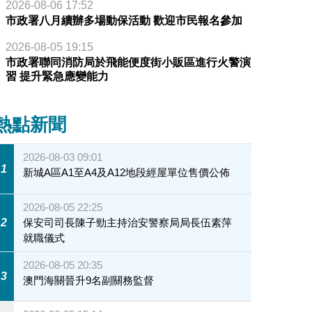
2026-08-06 17:52
市政署八月續辦多場動保活動 歡迎市民報名參加
2026-08-05 19:15
市政署聯同消防局於飛能便度街小販區進行火警演
習 提升緊急應變能力
熱點新聞
2026-08-03 09:01
1
新城A區A1至A4及A12地段經屋單位售價公佈
2026-08-05 22:25
2
保安司司長陳子勁主持治安警察局局長伍素萍
就職儀式
2026-08-05 20:35
3
澳門海關晉升9名副關務監督