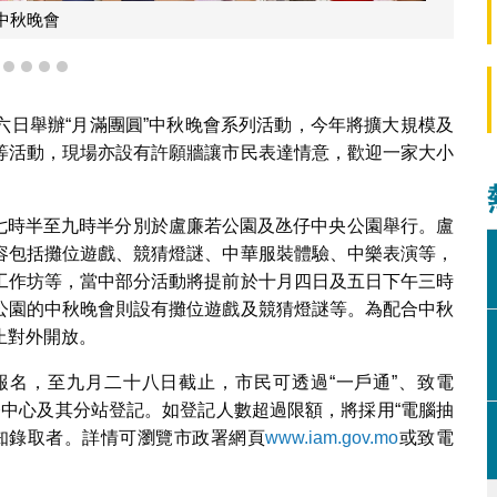
作體驗活動
1
2
3
4
5
六日舉辦“月滿團圓”中秋晚會系列活動，今年將擴大規模及
等活動，現場亦設有許願牆讓市民表達情意，歡迎一家大小
上七時半至九時半分別於盧廉若公園及氹仔中央公園舉行。盧
容包括攤位遊戲、競猜燈謎、中華服裝體驗、中樂表演等，
工作坊等，當中部分活動將提前於十月四日及五日下午三時
公園的中秋晚會則設有攤位遊戲及競猜燈謎等。為配合中秋
止對外開放。
名，至九月二十八日截止，市民可透過“一戶通”、致電
服務中心及其分站登記。如登記人數超過限額，將採用“電腦抽
知錄取者。詳情可瀏覽市政署網頁
www.iam.gov.mo
或致電