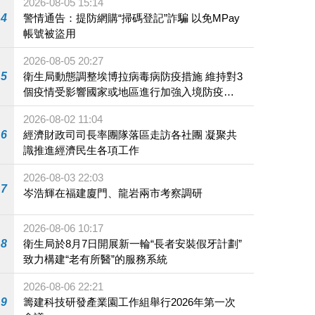
2026-08-05 15:14
4
警情通告：提防網購“掃碼登記”詐騙 以免MPay
帳號被盜用
2026-08-05 20:27
5
衛生局動態調整埃博拉病毒病防疫措施 維持對3
個疫情受影響國家或地區進行加強入境防疫措
施
2026-08-02 11:04
6
經濟財政司司長率團隊落區走訪各社團 凝聚共
識推進經濟民生各項工作
2026-08-03 22:03
7
岑浩輝在福建廈門、龍岩兩市考察調研
2026-08-06 10:17
8
衛生局於8月7日開展新一輪“長者安裝假牙計劃”
致力構建“老有所醫”的服務系統
2026-08-06 22:21
9
籌建科技研發產業園工作組舉行2026年第一次