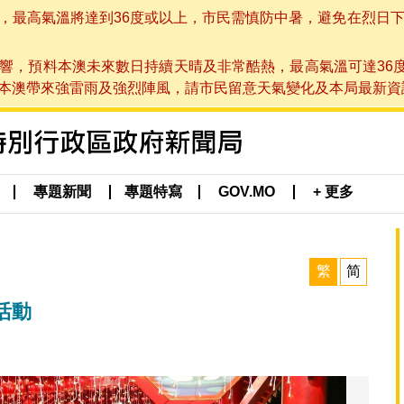
高氣溫將達到36度或以上，市民需慎防中暑，避免在烈日下進行戶
響，預料本澳未來數日持續天晴及非常酷熱，最高氣溫可達36
帶來強雷雨及強烈陣風，請市民留意天氣變化及本局最新資訊。(於 2
專題新聞
專題特寫
GOV.MO
+ 更多
繁
简
活動