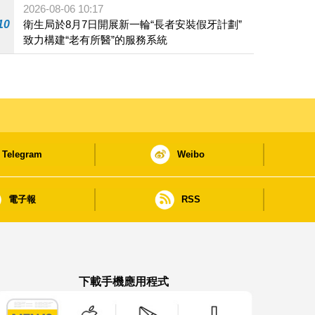
2026-08-06 10:17
10
衛生局於8月7日開展新一輪“長者安裝假牙計劃”
致力構建“老有所醫”的服務系統
Telegram
Weibo
電子報
RSS
下載手機應用程式
澳門政府新聞 APP - App Store 下載
澳門政府新聞 APP - Google Pla
澳門政府新聞 APP -