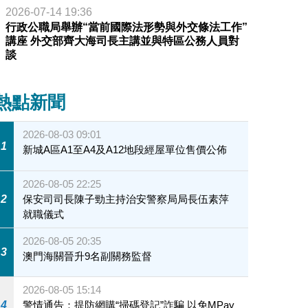
2026-07-14 19:36
行政公職局舉辦“當前國際法形勢與外交條法工作”
講座 外交部齊大海司長主講並與特區公務人員對
談
熱點新聞
2026-08-03 09:01
1
新城A區A1至A4及A12地段經屋單位售價公佈
2026-08-05 22:25
2
保安司司長陳子勁主持治安警察局局長伍素萍
就職儀式
2026-08-05 20:35
3
澳門海關晉升9名副關務監督
2026-08-05 15:14
4
警情通告：提防網購“掃碼登記”詐騙 以免MPay