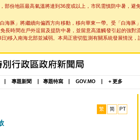
部份地區最高氣溫將達到36度或以上，市民需慎防中暑，避免在烈
白海豚」將繼續向偏西方向移動，移向華東一帶。受「白海豚
避免長時間在戶外逗留及提防中暑，並留意高溫觸發引起的強對
8日)移入南海北部並減弱。本局正密切監測有關系統發展情況，請市
專題新聞
專題特寫
GOV.MO
+ 更多
繁
简
PT
放