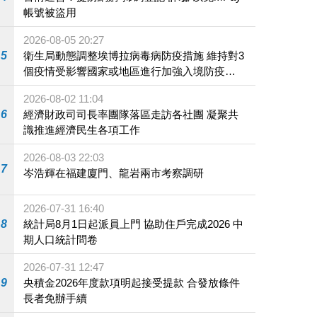
帳號被盜用
2026-08-05 20:27
5
衛生局動態調整埃博拉病毒病防疫措施 維持對3
個疫情受影響國家或地區進行加強入境防疫措
施
2026-08-02 11:04
6
經濟財政司司長率團隊落區走訪各社團 凝聚共
識推進經濟民生各項工作
2026-08-03 22:03
7
岑浩輝在福建廈門、龍岩兩市考察調研
2026-07-31 16:40
8
統計局8月1日起派員上門 協助住戶完成2026 中
期人口統計問卷
2026-07-31 12:47
9
央積金2026年度款項明起接受提款 合發放條件
長者免辦手續