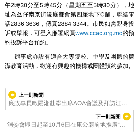
午2時30分至5時45分（星期五至5時30分），地
址為氹仔南京街濠庭都會第四座地下C舖，聯絡電
話2836 3636，傳真2884 3344。市民如需親身投
訴或舉報，可登入廉署網頁
www.ccac.org.mo
的預
約投訴平台預約。
辦事處亦設有適合大專院校、中學及團體的廉
潔教育活動，歡迎有興趣的機構或團體預約參加。
上一則新聞
廉政專員歐陽湘赴寧出席AOA會議及拜訪江蘇
省監察委員會
下一則新聞
消委會即日起至10月6日在康公廟前地推廣“誠
信快閃站”