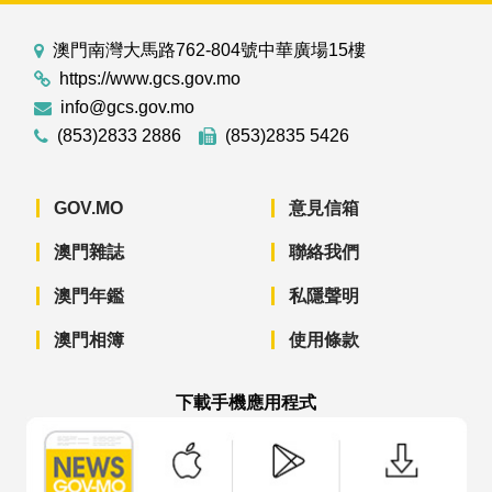
澳門南灣大馬路762-804號中華廣場15樓
https://www.gcs.gov.mo
info@gcs.gov.mo
(853)2833 2886
(853)2835 5426
GOV.MO
意見信箱
澳門雜誌
聯絡我們
澳門年鑑
私隱聲明
澳門相簿
使用條款
下載手機應用程式
澳門政府新聞 APP - App Store 下載
澳門政府新聞 APP - Googl
澳門政府新聞 