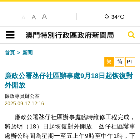
A
C
A
34°
A
搜尋
目錄
首頁
新聞
繁
简
PT
廉政公署氹仔社區辦事處9月18日起恢復對
外開放
廉政專員辦公室
2025-09-17 12:16
廉政公署氹仔社區辦事處臨時維修工程完成，
將於明（18）日起恢復對外開放。氹仔社區辦事
處辦公時間為星期一至五上午9時至中午1時，下