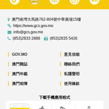
澳門南灣大馬路762-804號中華廣場15樓
https://www.gcs.gov.mo
info@gcs.gov.mo
(853)2833 2886
(853)2835 5426
GOV.MO
意見信箱
澳門雜誌
聯絡我們
澳門年鑑
私隱聲明
澳門相簿
使用條款
下載手機應用程式
澳門政府新聞 APP - App Store 下載
澳門政府新聞 APP - Googl
澳門政府新聞 