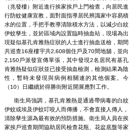
（兆發樓）附近進行挨家挨戶上門檢查，向居民進
行防蚊健康宣教，面對面指導居民辨識家中容易積
水的位置，手把手教導清除積水方法，以減少白紋
伊蚊孳生，並於區域內設置臨時抽血站，現場為出
現疑似基孔肯雅熱症狀的人士進行抽血送檢，期間
共巡查16座樓宇共2,608個住戶及70間地舖，並向
2,150戶派發宣傳單張，其中發現2名居民有基孔
肯雅熱疑似症狀並已接受抽血檢測，檢測結果為陰
性，暫時未發現與病例相關連的其他個案。今
（10）日繼續於得勝街附近開展應對工作。
衛生局強調，基孔肯雅熱是通過帶病毒的白紋
伊蚊或埃及伊蚊叮咬人而傳播，不會直接人傳人，
清除孳生源為最有效的預防措施。衛生局人員在挨
家挨戶巡查期間協助居民檢查花瓶、花盆底盤等家