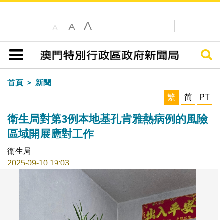
A
A
A
搜尋
目錄
首頁
新聞
繁
简
PT
衛生局對第3例本地基孔肯雅熱病例的風險
區域開展應對工作
衛生局
2025-09-10 19:03