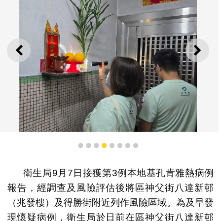
上一則
下一
1
2
3
4
5
6
7
8
衛生局9月7日接獲第3例本地基孔肯雅熱病例
報告，經調查及風險評估後將區神父街八達新邨
衛生局人員進行伊蚊孳生源調查及向居民進行宣傳教育
（兆發樓）及得勝街附近列作風險區域。為及早發
現懷疑病例，衛生局於日前在區神父街八達新邨