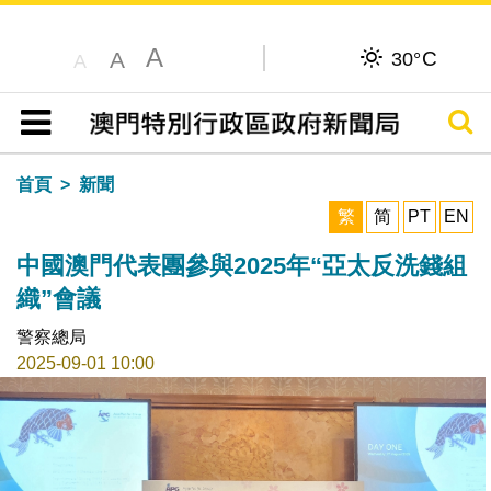
A
C
A
30°
A
搜尋
目錄
首頁
新聞
繁
简
PT
EN
中國澳門代表團參與2025年“亞太反洗錢組
織”會議
警察總局
2025-09-01 10:00