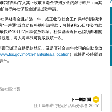
屆時將自動存入其正收取養老金或殘疾金的銀行帳戶；而其
通”自行向社保基金辦理提款申請。
收取社保殘疾金且超過一年、或正收取社會工作局特別殘疾津
“一戶通”或自助服務機申請提款，可於9月25日獲發放款
最快於10月27日獲發放款項。社保基金近日已陸續向相關
律規定，每人每年只可提取款項一次。
詢是否已辦理自動提款登記，及是否符合當年款項的自動發放
/www.fss.gov.mo/zh-hant/sites/allocation
）或於辦公時間致
關資訊。
集】“尋味新口岸市集”盡享美食與文創 體驗社區消費
下一則新聞
社工局舉辦 “托兒所活動分享會 2025”