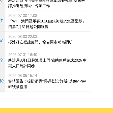
6
經濟財政司司長率團隊落區走訪各社團 凝聚共
識推進經濟民生各項工作
2026-07-30 17:08
7
「WTT 澳門冠軍賽2026由銀河娛樂集團呈獻」
門票7月31日起公開發售
2026-08-03 22:03
8
岑浩輝在福建廈門、龍岩兩市考察調研
2026-07-31 16:40
9
統計局8月1日起派員上門 協助住戶完成2026 中
期人口統計問卷
2026-08-05 15:14
10
警情通告：提防網購“掃碼登記”詐騙 以免MPay
帳號被盜用