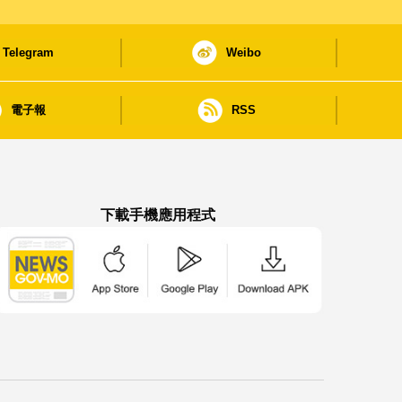
Telegram
Weibo
電子報
RSS
下載手機應用程式
澳門政府新聞 APP - App Store 下載
澳門政府新聞 APP - Google Pla
澳門政府新聞 APP -