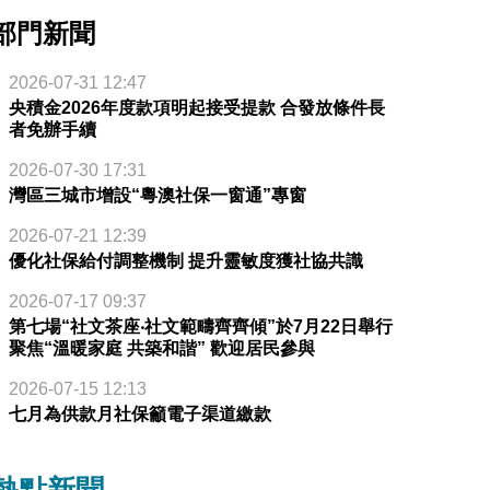
部門新聞
2026-07-31 12:47
央積金2026年度款項明起接受提款 合發放條件長
者免辦手續
2026-07-30 17:31
灣區三城市增設“粵澳社保一窗通”專窗
2026-07-21 12:39
優化社保給付調整機制 提升靈敏度獲社協共識
2026-07-17 09:37
第七場“社文茶座‧社文範疇齊齊傾”於7月22日舉行
聚焦“溫暖家庭 共築和諧” 歡迎居民參與
2026-07-15 12:13
七月為供款月社保籲電子渠道繳款