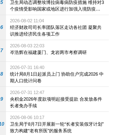
5
卫生局动态调整埃博拉病毒病防疫措施 维持对3
个疫情受影响国家或地区进行加强入境防疫措
施
2026-08-02 11:04
6
经济财政司司长率团队落区走访各社团 凝聚共
识推进经济民生各项工作
2026-08-03 22:03
7
岑浩辉在福建厦门、龙岩两市考察调研
2026-07-31 16:40
8
统计局8月1日起派员上门 协助住户完成2026 中
期人口统计问卷
2026-07-31 12:47
9
央积金2026年度款项明起接受提款 合发放条件
长者免办手续
2026-08-06 10:17
10
卫生局于8月7日开展新一轮“长者安装假牙计划”
致力构建“老有所医”的服务系统