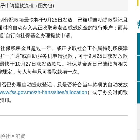
电子申请提款流程（图文包）
特别分配款项最快将于9月25日发放。已辧理自动提款登记且
届时将自动存入其正收取养老金或残疾金的银行帐户；而其
通”自行向社保基金办理提款申请。
收取社保残疾金且超过一年、或正收取社会工作局特别残疾津
“一户通”或自助服务机申请提款，可于9月25日获发放款
最快于10月27日获发放款项。社保基金近日已陆续向相关
律规定，每人每年只可提取款项一次。
询是否已办理自动提款登记，及是否符合当年款项的自动发放
/www.fss.gov.mo/zh-hans/sites/allocation
）或于办公时间致
关资讯。
集】“寻味新口岸市集”尽享美食与文创 体验社区消费