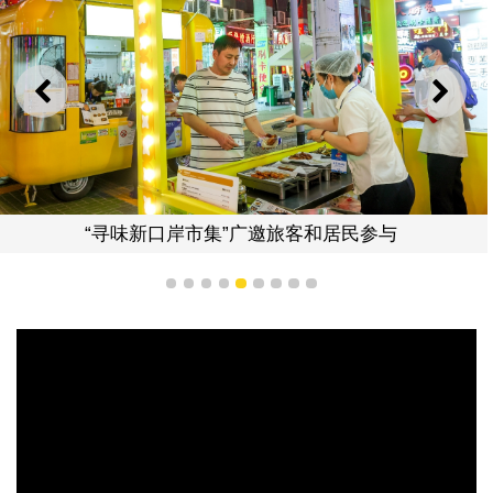
上一则
下一
“寻味新口岸市集”广邀旅客和居民参与
1
2
3
4
5
6
7
8
9