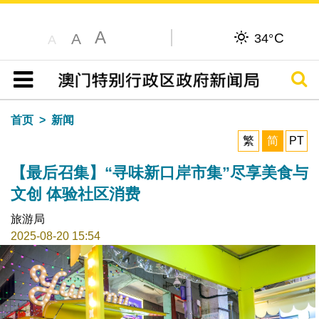
A
C
A
34°
A
搜寻
目录
首页
新闻
繁
简
PT
【最后召集】“寻味新口岸市集”尽享美食与
文创 体验社区消费
旅游局
2025-08-20 15:54