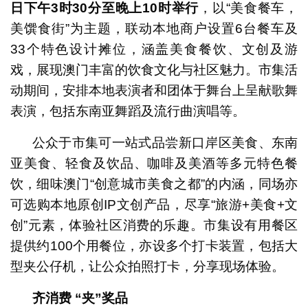
日下午
3
时
30
分至晚上
10
时举行
，以“美食餐车，
美馔食街”为主题，联动本地商户设置6台餐车及
33个特色设计摊位，涵盖美食餐饮、文创及游
戏，展现澳门丰富的饮食文化与社区魅力。市集活
动期间，安排本地表演者和团体于舞台上呈献歌舞
表演，包括东南亚舞蹈及流行曲演唱等。
公众于市集可一站式品尝新口岸区美食、东南
亚美食、轻食及饮品、咖啡及美酒等多元特色餐
饮，细味澳门“创意城市美食之都”的内涵，同场亦
可选购本地原创IP文创产品，尽享“旅游+美食+文
创”元素，体验社区消费的乐趣。市集设有用餐区
提供约100个用餐位，亦设多个打卡装置，包括大
型夹公仔机，让公众拍照打卡，分享现场体验。
齐消费
“
夹
”
奖品