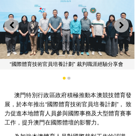
上一則
下一
與會
劃” 裁判職涯經驗分享會
1
2
澳門特別行政區政府積極推動本澳競技體育發
展，於本年推出“國際體育技術官員培養計劃”， 致
力促進本地體育人員參與國際事務及大型體育賽事
工作，提升澳門在國際體壇的影響力。