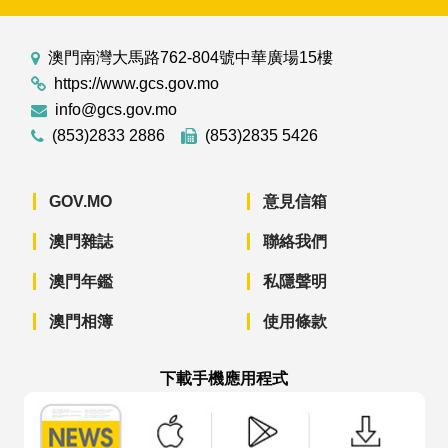
澳門南灣大馬路762-804號中華廣場15樓
https://www.gcs.gov.mo
info@gcs.gov.mo
(853)2833 2886
(853)2835 5426
GOV.MO
意見信箱
澳門雜誌
聯絡我們
澳門年鑑
私隱聲明
澳門相簿
使用條款
下載手機應用程式
澳門政府新聞 APP - App Store 下載
澳門政府新聞 APP - Googl
澳門政府新聞 