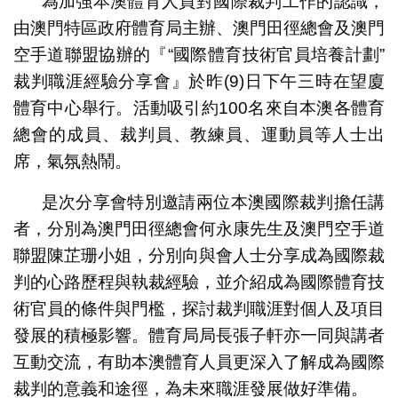
為加強本澳體育人員對國際裁判工作的認識，
由澳門特區政府體育局主辦、澳門田徑總會及澳門
空手道聯盟協辦的『“國際體育技術官員培養計劃”
裁判職涯經驗分享會』於昨(9)日下午三時在望廈
體育中心舉行。活動吸引約100名來自本澳各體育
總會的成員、裁判員、教練員、運動員等人士出
席，氣氛熱鬧。
是次分享會特別邀請兩位本澳國際裁判擔任講
者，分別為澳門田徑總會何永康先生及澳門空手道
聯盟陳芷珊小姐，分別向與會人士分享成為國際裁
判的心路歷程與執裁經驗，並介紹成為國際體育技
術官員的條件與門檻，探討裁判職涯對個人及項目
發展的積極影響。體育局局長張子軒亦一同與講者
互動交流，有助本澳體育人員更深入了解成為國際
裁判的意義和途徑，為未來職涯發展做好準備。