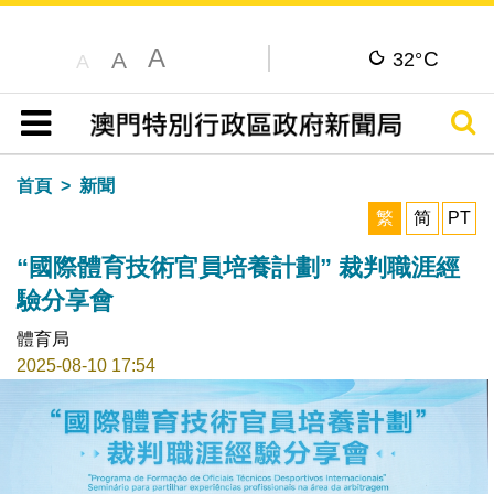
A
C
A
32°
A
搜尋
目錄
首頁
新聞
繁
简
PT
“國際體育技術官員培養計劃” 裁判職涯經
驗分享會
體育局
2025-08-10 17:54