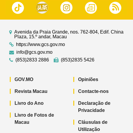
Avenida da Praia Grande, nos. 762-804, Edif. China
Plaza, 15.º andar, Macau
https://www.gcs.gov.mo
info@gcs.gov.mo
(853)2833 2886
(853)2835 5426
GOV.MO
Opiniões
Revista Macau
Contacte-nos
Livro do Ano
Declaração de
Privacidade
Livro de Fotos de
Macau
Cláusulas de
Utilização