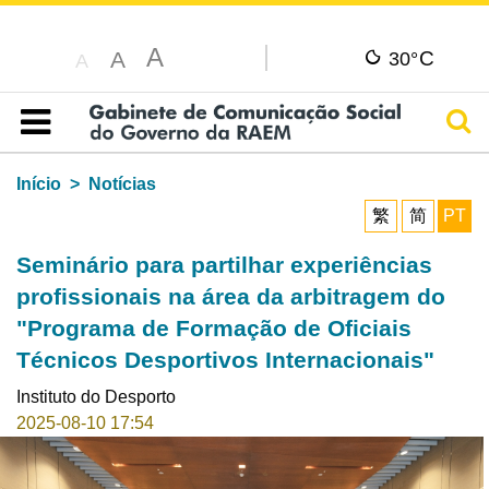
A
C
A
30°
A
Pesq
Índice
Início
Notícias
繁
简
PT
Seminário para partilhar experiências
profissionais na área da arbitragem do
"Programa de Formação de Oficiais
Técnicos Desportivos Internacionais"
Instituto do Desporto
2025-08-10 17:54