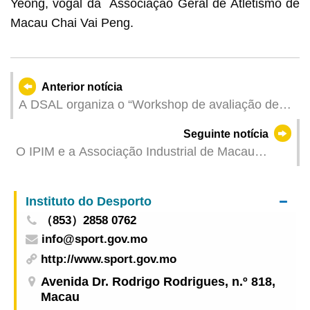
Yeong, vogal da Associação Geral de Atletismo de
Macau Chai Vai Peng.
Anterior notícia
A DSAL organiza o “Workshop de avaliação de
riscos de stress térmico em condições de
Seguinte notícia
trabalho sob calor extremo” para aumentar a
O IPIM e a Associação Industrial de Macau
capacidade de resposta dos sectores contra os
coordenarão, em conjunto, a participação, pela
riscos provocados pelo calor intenso
primeira vez, de 10 empresas locais na 35.ª
Instituto do Desporto
HKTDC Food Expo
（853）2858 0762
info@sport.gov.mo
http://www.sport.gov.mo
Avenida Dr. Rodrigo Rodrigues, n.º 818,
Macau