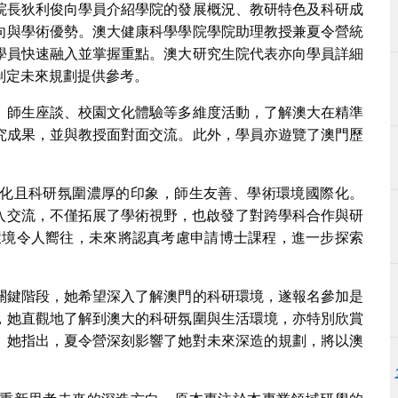
院長狄利俊向學員介紹學院的發展概況、教研特色及科研成
向與學術優勢。澳大健康科學學院學院助理教授兼夏令營統
學員快速融入並掌握重點。澳大研究生院代表亦向學員詳細
制定未來規劃提供參考。
、師生座談、校園文化體驗等多維度活動，了解澳大在精準
究成果，並與教授面對面交流。此外，學員亦遊覽了澳門歷
化且科研氛圍濃厚的印象，師生友善、學術環境國際化。
深入交流，不僅拓展了學術視野，也啟發了對跨學科合作與研
環境令人嚮往，未來將認真考慮申請博士課程，進一步探索
關鍵階段，她希望深入了解澳門的科研環境，遂報名參加是
，她直觀地了解到澳大的科研氛圍與生活環境，亦特別欣賞
。她指出，夏令營深刻影響了她對未來深造的規劃，將以澳