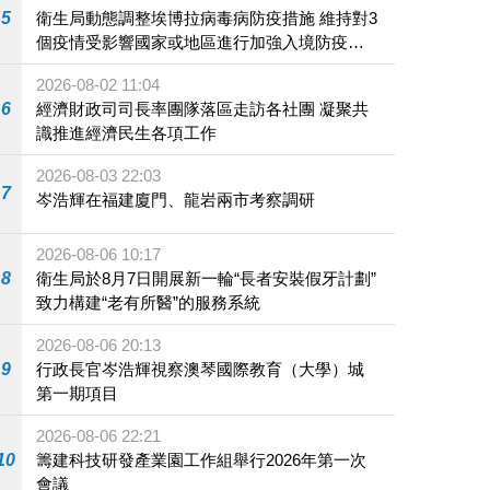
5
衛生局動態調整埃博拉病毒病防疫措施 維持對3
個疫情受影響國家或地區進行加強入境防疫措
施
2026-08-02 11:04
6
經濟財政司司長率團隊落區走訪各社團 凝聚共
識推進經濟民生各項工作
2026-08-03 22:03
7
岑浩輝在福建廈門、龍岩兩市考察調研
2026-08-06 10:17
8
衛生局於8月7日開展新一輪“長者安裝假牙計劃”
致力構建“老有所醫”的服務系統
2026-08-06 20:13
9
行政長官岑浩輝視察澳琴國際教育（大學）城
第一期項目
2026-08-06 22:21
10
籌建科技研發產業園工作組舉行2026年第一次
會議