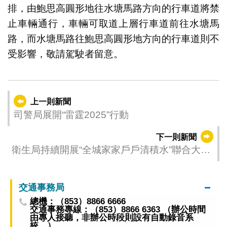
排，由鮑思高圓形地往水塘馬路方向的行車道將禁
止車輛通行，車輛可取道上層行車道前往水塘馬
路，而水塘馬路往鮑思高圓形地方向的行車道則不
受影響，敬請駕駛者留意。
上一則新聞
司警局展開“雷霆2025”行動
下一則新聞
衛生局持續開展“全城家家戶戶清積水”聯合大行
動 與社團到下環街將防蚊子、清積水資訊配送
到家
交通事務局
總機：（853）8866 6666
交通事務專線：（853）8866 6363 （辦公時間
由專人接聽，非辦公時段則設有自動錄音系
統。）