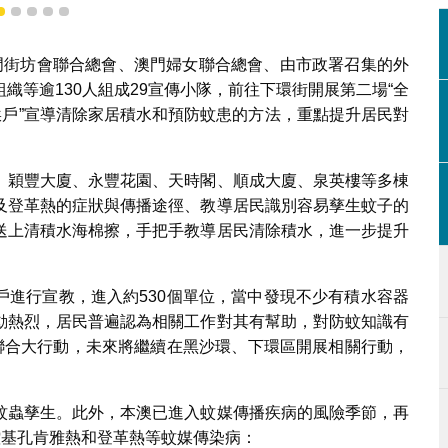
2
3
4
5
6
門街坊會聯合總會、澳門婦女聯合總會、由市政署召集的外
織等逾130人組成29宣傳小隊，前往下環街開展第二場“全
挨戶”宣導清除家居積水和預防蚊患的方法，重點提升居民對
。
、穎豐大廈、永豐花園、天時閣、順成大廈、泉英樓等多棟
及登革熱的症狀與傳播途徑、教導居民識別容易孳生蚊子的
送上清積水海棉擦，手把手教導居民清除積水，進一步提升
個住戶進行宣教，進入約530個單位，當中發現不少有積水容器
動熱烈，居民普遍認為相關工作對其有幫助，對防蚊知識有
”聯合大行動，未來將繼續在黑沙環、下環區開展相關行動，
蚊蟲孳生。此外，本澳已進入蚊媒傳播疾病的風險季節，再
控基孔肯雅熱和登革熱等蚊媒傳染病：