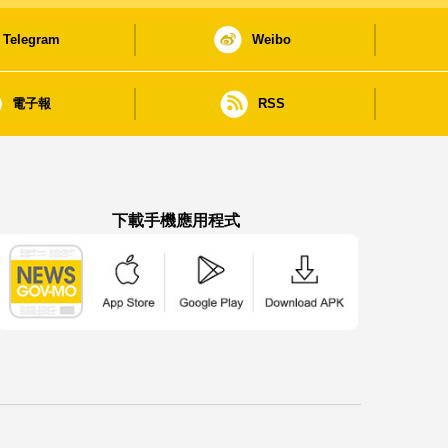
Telegram
Weibo
電子報
RSS
下載手機應用程式
澳門政府新聞 APP - App Store 下載
澳門政府新聞 APP - Google Pla
澳門政府新聞 APP -