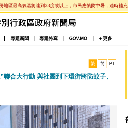
最高氣溫將達到33度或以上，市民應慎防中暑，適時補充水分。 (於
專題新聞
專題特寫
GOV.MO
+ 更多
繁
简
PT
”聯合大行動 與社團到下環街將防蚊子、