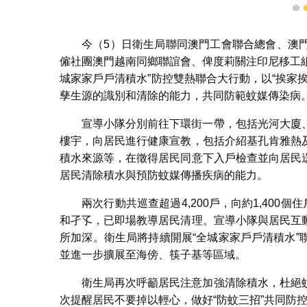
1
今（5）日衛生局聯同澳門工會聯合總會、澳
僱社團澳門越南同鄉聯誼會、俾度莉關注印尼移工組
城家家戶戶清積水”防控雙熱聯合大行動，以“挨家
孳生源的識別和清除的能力，共同防範蚊媒傳染病
宣導小隊分別前往下環街一帶，包括光河大廈
樓宇，向居民進行健康宣教，包括介紹基孔肯雅熱
積水來源等，在徵得居民同意下入戶檢查並向居民
居民清除積水與預防蚊媒傳播疾病的能力。
兩次行動共巡查超過4,200戶，向約1,400
和孑孓，已即場教導居民清理。宣導小隊與居民互
所加深。衛生局將持續開展“全城家家戶戶清積水
並進一步擴展至海傍、筷子基等區域。
衛生局再次呼籲居民注意加強清除積水，杜絕
次提醒居民不要掉以輕心，做好“防蚊三招”共同防