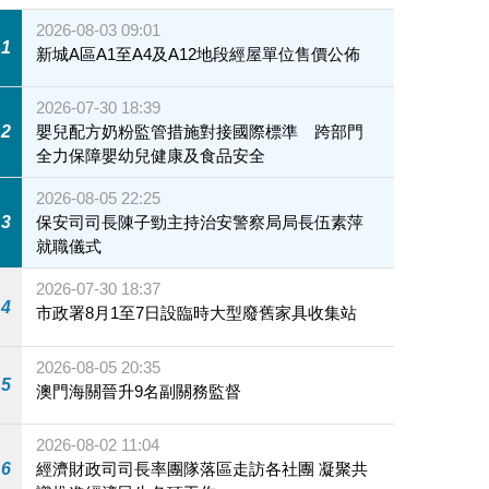
2026-08-03 09:01
1
新城A區A1至A4及A12地段經屋單位售價公佈
2026-07-30 18:39
2
嬰兒配方奶粉監管措施對接國際標準 跨部門
全力保障嬰幼兒健康及食品安全
2026-08-05 22:25
3
保安司司長陳子勁主持治安警察局局長伍素萍
就職儀式
2026-07-30 18:37
4
市政署8月1至7日設臨時大型廢舊家具收集站
2026-08-05 20:35
5
澳門海關晉升9名副關務監督
2026-08-02 11:04
6
經濟財政司司長率團隊落區走訪各社團 凝聚共