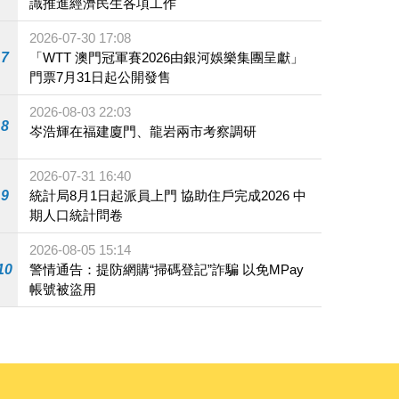
識推進經濟民生各項工作
2026-07-30 17:08
7
「WTT 澳門冠軍賽2026由銀河娛樂集團呈獻」
門票7月31日起公開發售
2026-08-03 22:03
8
岑浩輝在福建廈門、龍岩兩市考察調研
2026-07-31 16:40
9
統計局8月1日起派員上門 協助住戶完成2026 中
期人口統計問卷
2026-08-05 15:14
10
警情通告：提防網購“掃碼登記”詐騙 以免MPay
帳號被盜用