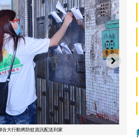
下一則
“全城家家戶戶清積水”聯合大行動將防蚊資訊配送到家