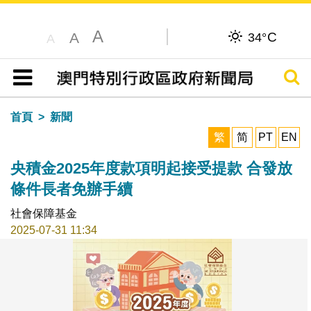
A
C
A
34°
A
搜尋
目錄
首頁
新聞
繁
简
PT
EN
央積金2025年度款項明起接受提款 合發放
條件長者免辦手續
社會保障基金
2025-07-31 11:34