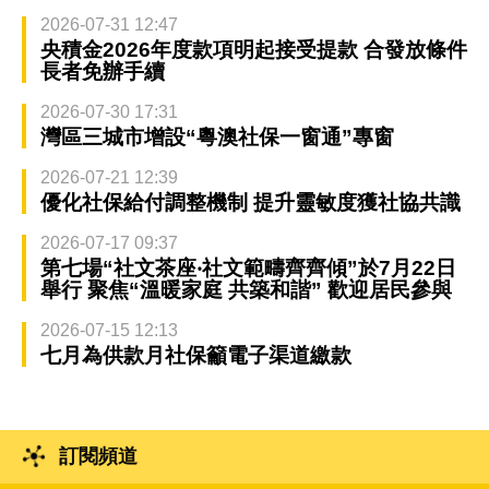
2026-07-31 12:47
央積金2026年度款項明起接受提款 合發放條件
長者免辦手續
2026-07-30 17:31
灣區三城市增設“粵澳社保一窗通”專窗
2026-07-21 12:39
優化社保給付調整機制 提升靈敏度獲社協共識
2026-07-17 09:37
第七場“社文茶座‧社文範疇齊齊傾”於7月22日
舉行 聚焦“溫暖家庭 共築和諧” 歡迎居民參與
2026-07-15 12:13
七月為供款月社保籲電子渠道繳款
訂閱頻道