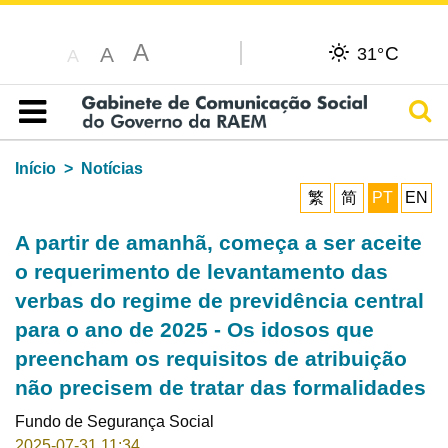
A
C
A
31°
A
Pesq
Índice
Início
Notícias
繁
简
PT
EN
A partir de amanhã, começa a ser aceite
o requerimento de levantamento das
verbas do regime de previdência central
para o ano de 2025 - Os idosos que
preencham os requisitos de atribuição
não precisem de tratar das formalidades
Fundo de Segurança Social
2025-07-31 11:34