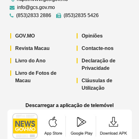
info@gcs.gov.mo
(853)2833 2886
(853)2835 5426
GOV.MO
Opiniões
Revista Macau
Contacte-nos
Livro do Ano
Declaração de
Privacidade
Livro de Fotos de
Macau
Cláusulas de
Utilização
Descarregar a aplicação de telemóvel
Aplicação de telemóvel “Notícias do G
Aplicação de telemóvel “
Aplicação 