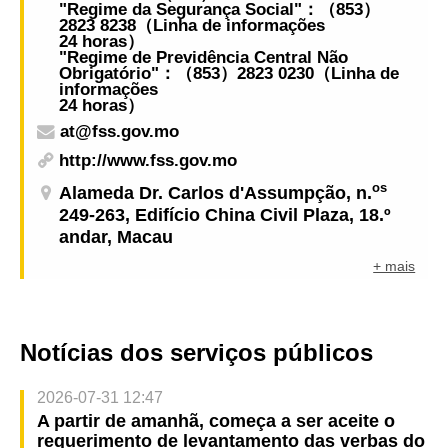
"Regime da Segurança Social"：（853）
2823 8238（Linha de informações
24 horas）
"Regime de Previdência Central Não
Obrigatório"：（853）2823 0230（Linha de
informações
24 horas）
at@fss.gov.mo
http://www.fss.gov.mo
os
Alameda Dr. Carlos d'Assumpção, n.
249-263, Edifício China Civil Plaza, 18.º
andar, Macau
+ mais
Notícias dos serviços públicos
2026-07-31 12:47
A partir de amanhã, começa a ser aceite o
requerimento de levantamento das verbas do