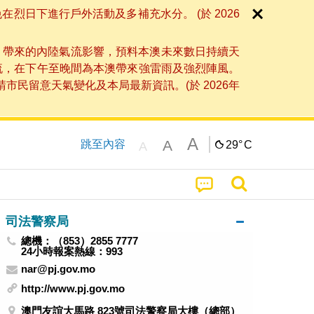
日下進行戶外活動及多補充水分。 (於 2026
」帶來的內陸氣流影響，預料本澳未來數日持續天
流，在下午至晚間為本澳帶來強雷雨及強烈陣風。
民留意天氣變化及本局最新資訊。(於 2026年
A
A
跳至內容
29°
C
A
司法警察局
總機：（853）2855 7777
24小時報案熱線：993
nar@pj.gov.mo
http://www.pj.gov.mo
澳門友誼大馬路 823號司法警察局大樓（總部）