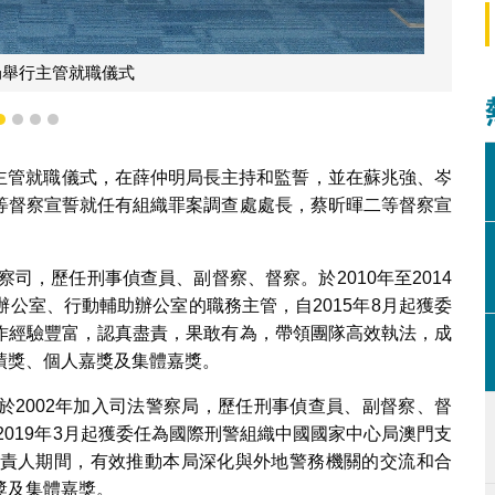
局舉行主管就職儀式
1
2
3
4
舉行主管就職儀式，在薛仲明局長主持和監誓，並在蘇兆強、岑
等督察宣誓就任有組織罪案調查處處長，蔡昕暉二等督察宣
察司，歷任刑事偵查員、副督察、督察。於2010年至2014
公室、行動輔助辦公室的職務主管，自2015年8月起獲委
作經驗豐富，認真盡責，果敢有為，帶領團隊高效執法，成
績獎、個人嘉獎及集體嘉獎。
於2002年加入司法警察局，歷任刑事偵查員、副督察、督
2019年3月起獲委任為國際刑警組織中國國家中心局澳門支
責人期間，有效推動本局深化與外地警務機關的交流和合
獎及集體嘉獎。