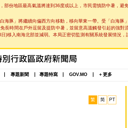
部份地區最高氣溫將達到36度或以上，市民需慎防中暑，避免在烈
白海豚」將繼續向偏西方向移動，移向華東一帶。受「白海豚
避免長時間在戶外逗留及提防中暑，並留意高溫觸發引起的強對
8日)移入南海北部並減弱。本局正密切監測有關系統發展情況，請市
專題新聞
專題特寫
GOV.MO
+ 更多
繁
简
PT