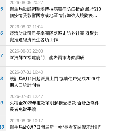
2026-08-05 20:27
5
衛生局動態調整埃博拉病毒病防疫措施 維持對3
個疫情受影響國家或地區進行加強入境防疫措
施
2026-08-02 11:04
6
經濟財政司司長率團隊落區走訪各社團 凝聚共
識推進經濟民生各項工作
2026-08-03 22:03
7
岑浩輝在福建廈門、龍岩兩市考察調研
2026-07-31 16:40
8
統計局8月1日起派員上門 協助住戶完成2026 中
期人口統計問卷
2026-07-31 12:47
9
央積金2026年度款項明起接受提款 合發放條件
長者免辦手續
2026-08-06 10:17
10
衛生局於8月7日開展新一輪“長者安裝假牙計劃”