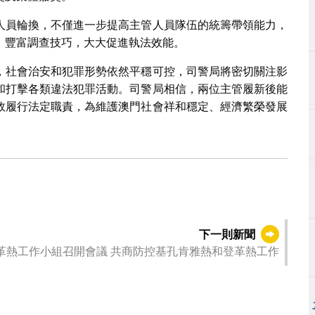
人員輪換，不僅進一步提高主管人員隊伍的統籌帶領能力，
，豐富調查技巧，大大促進執法效能。
，社會治安和犯罪形勢依然平穩可控，司警局將密切關注影
和打擊各類違法犯罪活動。司警局相信，兩位主管履新後能
效履行法定職責，為維護澳門社會祥和穩定、經濟繁榮發展
下一則新聞
革熱工作小組召開會議 共商防控基孔肯雅熱和登革熱工作