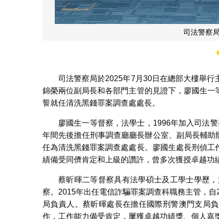
司法警察
司法警察局於2025年7月30日在總部大樓
錦榮兩位副局長和各部門主管的見證下，廖國生一
誓就任清洗黑錢罪案調查處處長。
廖國生一等督察，法學士，1996年加入司法警
年間先後擔任刑事調查廳廳長辦公室、副局長輔助辦
任為清洗黑錢罪案調查處處長。廖國生處長刑偵工
績備受同儕肯定和上級的讚許，曾多次獲授卓越功
蔡昕暉二等督察具有法學碩士及工學士學歷，
察。2015年出任電信詐騙罪案調查科職務主管，自
局負責人。蔡昕暉處長在擔任國際刑警澳門支局負
作，工作能力備受肯定，屢獲卓越功績獎、個人嘉