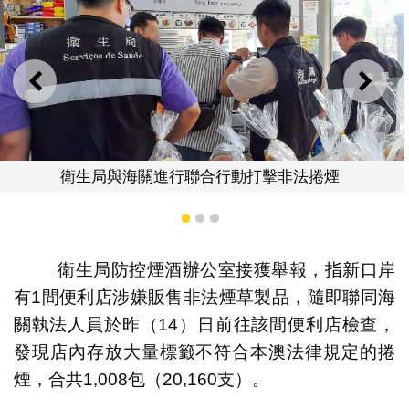
上一則
下一
合行動打擊非法捲煙
1
2
3
衛生局聯同海關於新口
衛生局防控煙酒辦公室接獲舉報，指新口岸
有1間便利店涉嫌販售非法煙草製品，隨即聯同海
關執法人員於昨（14）日前往該間便利店檢查，
發現店內存放大量標籤不符合本澳法律規定的捲
煙，合共1,008包（20,160支）。