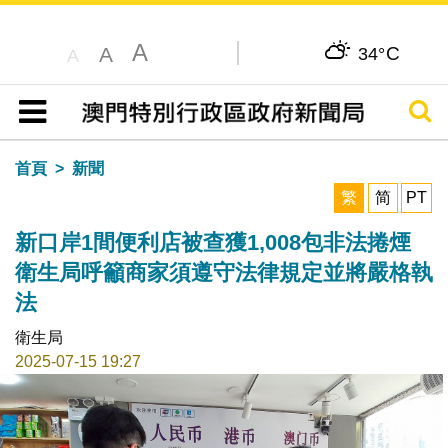
A
C
A
34°
A
搜尋
目錄
首頁
新聞
繁
简
PT
新口岸1間便利店被查獲1,008包非法捲煙
衛生局呼籲商家須遵守法律規定並將嚴格執
法
衛生局
2025-07-15 19:27