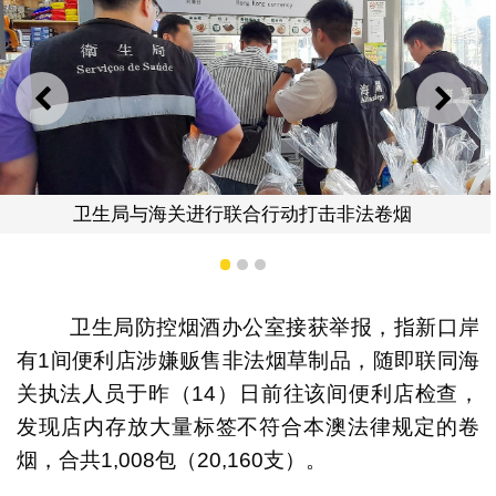
上一则
下一
联合行动打击非法卷烟
1
2
3
卫生局联同海关于新
卫生局防控烟酒办公室接获举报，指新口岸
有1间便利店涉嫌贩售非法烟草制品，随即联同海
关执法人员于昨（14）日前往该间便利店检查，
发现店内存放大量标签不符合本澳法律规定的卷
烟，合共1,008包（20,160支）。