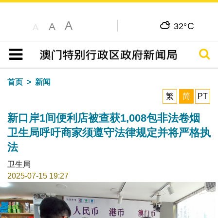
A
C
A
32°
A
搜寻
目录
首页
新闻
繁
简
PT
新口岸1间便利店被查获1,008包非法卷烟
卫生局呼吁商家须遵守法律规定并将严格执
法
卫生局
2025-07-15 19:27