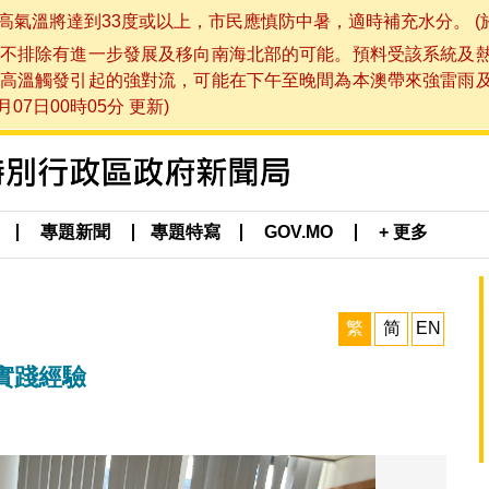
將達到33度或以上，市民應慎防中暑，適時補充水分。 (於 202
不排除有進一步發展及移向南海北部的可能。預料受該系統及
高溫觸發引起的強對流，可能在下午至晚間為本澳帶來強雷雨
07日00時05分 更新)
專題新聞
專題特寫
GOV.MO
+ 更多
繁
简
EN
實踐經驗