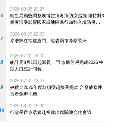
2026-08-05 20:27
6
衛生局動態調整埃博拉病毒病防疫措施 維持對3
個疫情受影響國家或地區進行加強入境防疫措
施
2026-08-03 22:03
7
岑浩輝在福建廈門、龍岩兩市考察調研
2026-07-31 16:40
8
統計局8月1日起派員上門 協助住戶完成2026 中
期人口統計問卷
2026-07-31 12:47
9
央積金2026年度款項明起接受提款 合發放條件
長者免辦手續
2026-08-01 16:00
10
行政長官岑浩輝赴福建出席閩澳合作會議