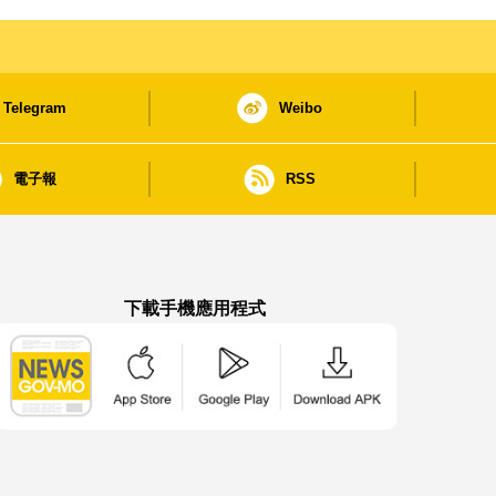
Telegram
Weibo
電子報
RSS
下載手機應用程式
澳門政府新聞 APP - App Store 下載
澳門政府新聞 APP - Google Pla
澳門政府新聞 APP -