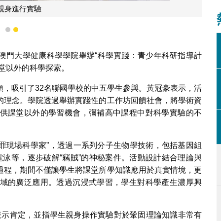
大健康科學學院舉辦青少年科研指導計劃
1
2
澳門大學健康科學學院舉辦“科學實踐：青少年科研指導計
堂以外的科學探索。
領，吸引了32名聯國學校的中五學生參與。黃冠豪表示，活
的理念。學院透過舉辦實踐性的工作坊回饋社會，將學術資
供課堂以外的學習機會，彌補高中課程中對科學實驗的不
犯罪現場科學家”，透過一系列分子生物學技術，包括基因組
膠電泳等，逐步破解“竊賊”的神秘案件。活動設計結合理論與
過程，期間不僅讓學生將課堂所學知識應用於真實情境，更
域的廣泛應用。透過沉浸式學習，學生對科學產生濃厚興
。
活動成效表示肯定，並指學生親身操作實驗對於鞏固理論知識非常有