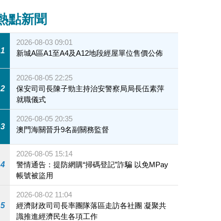
熱點新聞
2026-08-03 09:01
1
新城A區A1至A4及A12地段經屋單位售價公佈
2026-08-05 22:25
2
保安司司長陳子勁主持治安警察局局長伍素萍
就職儀式
2026-08-05 20:35
3
澳門海關晉升9名副關務監督
2026-08-05 15:14
4
警情通告：提防網購“掃碼登記”詐騙 以免MPay
帳號被盜用
2026-08-02 11:04
5
經濟財政司司長率團隊落區走訪各社團 凝聚共
識推進經濟民生各項工作