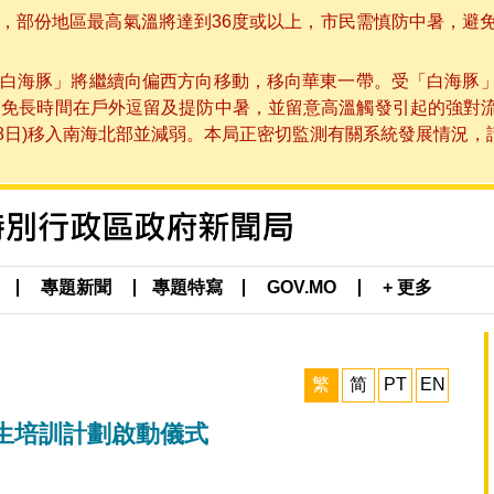
部份地區最高氣溫將達到36度或以上，市民需慎防中暑，避免在烈
白海豚」將繼續向偏西方向移動，移向華東一帶。受「白海豚
避免長時間在戶外逗留及提防中暑，並留意高溫觸發引起的強對
8日)移入南海北部並減弱。本局正密切監測有關系統發展情況，請市
專題新聞
專題特寫
GOV.MO
+ 更多
繁
简
PT
EN
生培訓計劃啟動儀式