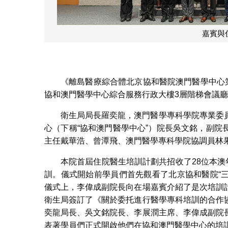
與住院醫生大合照
《離島醫療綜合體北京協和醫院澳門醫學中心
協和澳門醫學中心綜合服務行政大樓3層階梯會議
衛生局局長羅奕龍，澳門醫學專科學院專業委
心（下稱“協和澳門醫學中心”）院長吳文銘，副
主任戴華浩、曾潭飛、澳門醫學專科學院協調員林
本院首屆住院醫生培訓計劃共招收了28位本澳
訓。儀式開始前學員們首先觀看了北京協和醫院“三
儀式上，李偉成副院長向在場嘉賓介紹了是次培訓
衛生局簽訂了《關於委托進行醫學專科培訓的合作
奕龍局長、吳文銘院長、李展潤主席、李偉成副院
表著學員們正式開啟他們在協和澳門醫學中心的培