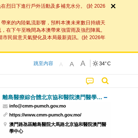
日下進行戶外活動及多補充水分。 (於 2026
」帶來的內陸氣流影響，預料本澳未來數日持續天
流，在下午至晚間為本澳帶來強雷雨及強烈陣風。
民留意天氣變化及本局最新資訊。(於 2026年
A
A
跳至內容
34°
C
A
離島醫療綜合體北京協和醫院澳門醫學中心
info@cmm-pumch.gov.mo
https://www.cmm-pumch.gov.mo/
澳門路氹區離島醫院大馬路北京協和醫院澳門醫
學中心