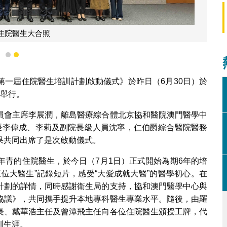
羅奕龍局長及吳文銘院長向住院醫生
1
2
第一屆住院醫生培訓計劃啟動儀式》於昨日（6月30日）於
廳舉行。
員會主席李展潤，離島醫療綜合體北京協和醫院澳門醫學中
院長李偉成、李莉及副院長級人員沈寧，仁伯爵綜合醫院醫務
果共同出席了是次啟動儀式。
年青的住院醫生，於今日（7月1日）正式開始為期6年的培
位大醫生”記錄短片，感受“大愛成就大醫”的醫學初心。在
計劃的詳情，同時感謝衛生局的支持，協和澳門醫學中心與
協議》，共同攜手提升本地專科醫生專業水平。隨後，由羅
長、戴華浩主任及曾潭飛主任向各位住院醫生頒授工牌，代
訓生涯。