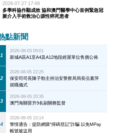
2026-07-27 17:49
多學科協作顯成效 協和澳門醫學中心首例緊急冠
脈介入手術救治心源性猝死患者
頒授工牌
熱點新聞
2026-08-03 09:01
1
新城A區A1至A4及A12地段經屋單位售價公佈
2026-08-05 22:25
2
保安司司長陳子勁主持治安警察局局長伍素萍
就職儀式
2026-08-05 20:35
3
澳門海關晉升9名副關務監督
2026-08-05 15:14
4
警情通告：提防網購“掃碼登記”詐騙 以免MPay
帳號被盜用