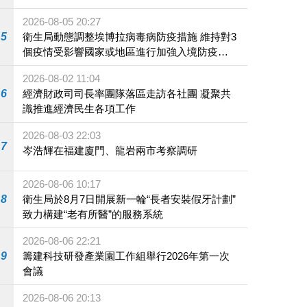
2026-08-05 20:27
5
衛生局動態調整埃博拉病毒病防疫措施 維持對3
個疫情受影響國家或地區進行加強入境防疫措
施
2026-08-02 11:04
6
經濟財政司司長率團隊落區走訪各社團 凝聚共
識推進經濟民生各項工作
2026-08-03 22:03
7
岑浩輝在福建廈門、龍岩兩市考察調研
2026-08-06 10:17
8
衛生局於8月7日開展新一輪“長者安裝假牙計劃”
致力構建“老有所醫”的服務系統
2026-08-06 22:21
9
籌建科技研發產業園工作組舉行2026年第一次
會議
2026-08-06 20:13